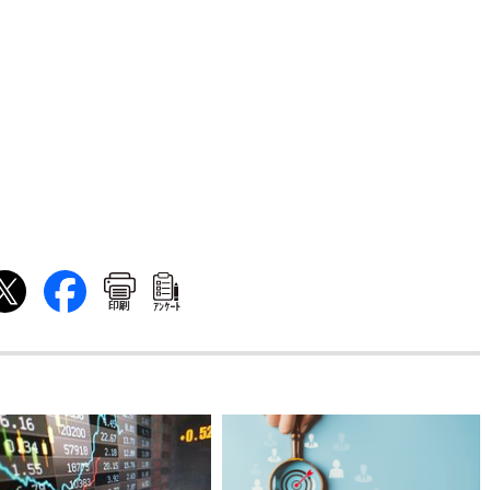
印刷
ｱﾝｹｰﾄ