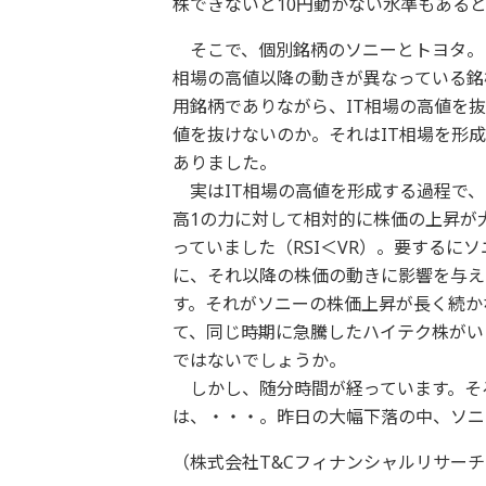
株できないと10円動かない水準もある
そこで、個別銘柄のソニーとトヨタ。この
相場の高値以降の動きが異なっている銘
用銘柄でありながら、IT相場の高値を
値を抜けないのか。それはIT相場を形
ありました。
実はIT相場の高値を形成する過程で、ト
高1の力に対して相対的に株価の上昇が大
っていました（RSI＜VR）。要するに
に、それ以降の株価の動きに影響を与え
す。それがソニーの株価上昇が長く続か
て、同じ時期に急騰したハイテク株がい
ではないでしょうか。
しかし、随分時間が経っています。そろ
は、・・・。昨日の大幅下落の中、ソニ
（株式会社T&Cフィナンシャルリサー