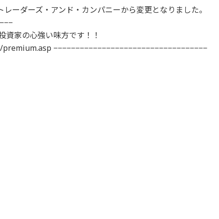
 トレーダーズ・アンド・カンパニーから変更となりました。
−−−
投資家の心強い味方です！！
oods/premium.asp −−−−−−−−−−−−−−−−−−−−−−−−−−−−−−−−−−−