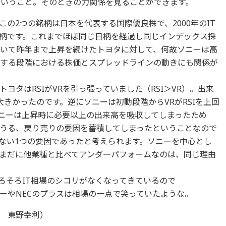
ということ。そのときの力関係を見ることができます。
2つの銘柄は日本を代表する国際優良株で、2000年のIT
柄です。これまでほぼ同じ日柄を経過し同じインデックス採
抜いて昨年まで上昇を続けたトヨタに対して、何故ソニーは高
成する段階における株価とスプレッドラインの動きにも関係が
ヨタはRSIがVRを引っ張っていました（RSI＞VR）。出来
きかったのです。逆にソニーは初動段階からVRがRSIを上回
ソニーは上昇時に必要以上の出来高を吸収してしまったため
うる、戻り売りの要因を蓄積してしまったということなので
ない1つの要因であったと考えられます。ソニーを中心とし
まだに他業種と比べてアンダーパフォームなのは、同じ理由
そろIT相場のシコリがなくなってきているので
ーやNECのプラスは相場の一点で笑っていたような。
チ 東野幸利）