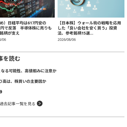
め）日経平均は617円安の
【日本株】ウォール街の戦略を応用
683円で反落 半導体株に売りも
した「良い会社を安く買う」投資
銘柄が支え
法、参考銘柄15選...
8/06
2026/08/06
事を読む
となる可能性、高値掴みに注意か
り高は、株買いの主要因か
静
過去記事一覧を見る