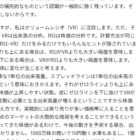
の補完的なものという認識が一般的に強く残っています。そ
しないからです。
が、私はボリュームレシオ（VR）に注目します。ただ、そ
。VRは出来高の分析。RSIは株価の分析です。計算方法が同じ
SI−VR）だけをみるだけでもいろんなヒントが隠されていま
も上にある場合は、RSIがVRよりも大きい局面を意味しま
にある場合は、VRがRSIよりも大きい局面を意味します。
係に変化が生じると考えます。
な1単位の出来高量。スプレッドラインは1単位の出来高の
という意味におきかえます。それがゼロラインよりも上にあ
で株価が上昇しやすい状態。逆にゼロラインを下に抜けてVRが
の変動に必要となる出来高量が増えるということですから株価
え方です。実戦的には戻り売りが多い価格帯に入ることを意
点のマーケットの大勢的な強弱を考えることができるという
ってきた株価があるわけで、今後の動きを予測する場合、出
かりません。1000万株の商いで10円動く水準もあるし、1億