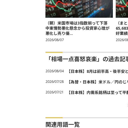
（朝）米国市場は3指数揃って下落
（まと
中東情勢悪化懸念から投資家心理が
65,
悪化し売り優...
好業績
2026/08/07
2026/0
「相場一点喜怒哀楽」の過去記
2026/08/04
【日本株】8月は前半高・後半安
2026/07/28
【為替・日本株】米ドル／円のじ
2026/07/21
【日本株】内需系銘柄は至って平
関連用語一覧