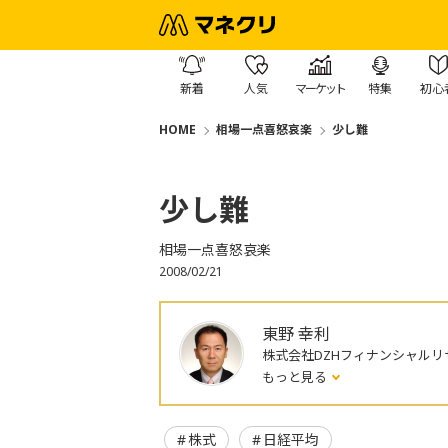
新着
人気
マーケット
特集
初心
HOME
相場一点喜怒哀楽
少し難
少し難
相場一点喜怒哀楽
2008/02/21
東野 幸利
株式会社DZHフィナンシャルリ
もっと見る
株式
日経平均