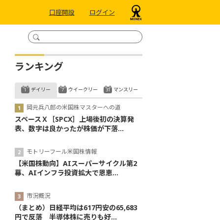
口座開設
ログイン
ランキング
デイリー
ウイークリー
マンスリー
岡元兵八郎の米国株マスターへの道
スペースＸ［SPCX］上場後初の決算発
表、数字は良かったが株価が下落...
モトリーフール米国株情報
【米国株動向】AIスーパーサイクル第2
幕、AIインフラ投資拡大で恩恵...
市況概況
（まとめ）日経平均は617円安の65,683
円で反落 半導体株に売りも好...