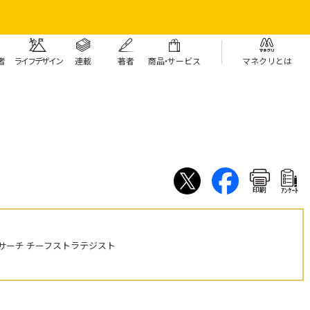
者
ライフデザイン
連載
著者
商
品・
サービス
マネクリとは
印刷
ｱﾝｹｰﾄ
サーチ チーフストラテジスト