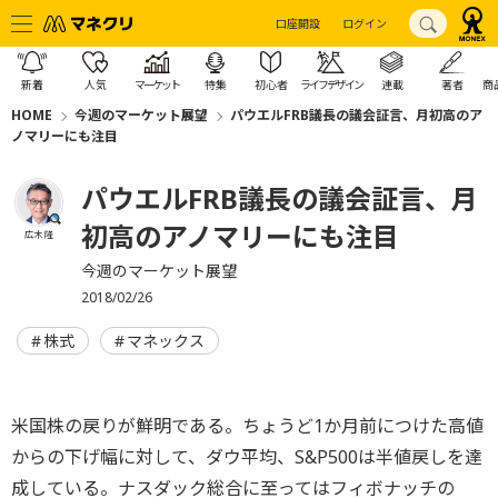
口座開設
ログイン
新着
人気
マーケット
特集
初心者
ライフデザイン
連載
著者
商
HOME
今週のマーケット展望
パウエルFRB議長の議会証言、月初高のア
ノマリーにも注目
パウエルFRB議長の議会証言、月
初高のアノマリーにも注目
広木 隆
今週のマーケット展望
2018/02/26
株式
マネックス
米国株の戻りが鮮明である。ちょうど1か月前につけた高値
からの下げ幅に対して、ダウ平均、S&P500は半値戻しを達
成している。ナスダック総合に至ってはフィボナッチの