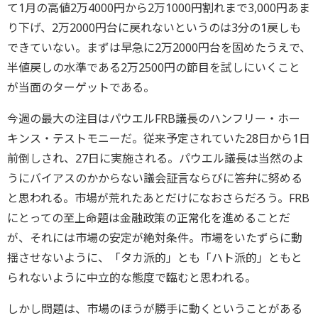
て1月の高値2万4000円から2万1000円割れまで3,000円あま
り下げ、2万2000円台に戻れないというのは3分の1戻しも
できていない。まずは早急に2万2000円台を固めたうえで、
半値戻しの水準である2万2500円の節目を試しにいくこと
が当面のターゲットである。
今週の最大の注目はパウエルFRB議長のハンフリー・ホー
キンス・テストモニーだ。従来予定されていた28日から1日
前倒しされ、27日に実施される。パウエル議長は当然のよ
うにバイアスのかからない議会証言ならびに答弁に努める
と思われる。市場が荒れたあとだけになおさらだろう。FRB
にとっての至上命題は金融政策の正常化を進めることだ
が、それには市場の安定が絶対条件。市場をいたずらに動
揺させないように、「タカ派的」とも「ハト派的」ともと
られないように中立的な態度で臨むと思われる。
しかし問題は、市場のほうが勝手に動くということがある