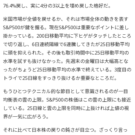
76.4%戻し、実に4分の3以上を埋め戻した格好だ。
米国市場が全値を戻せるか、それは市場全体の動きを表す
S&P500が鍵を握る。現在S&P500は重要なポイントに差し
掛かっている。200日移動平均に下ヒゲがタッチしたところ
で切り返し、6日連続陽線で6連騰してきたが25日移動平均
に頭を抑えられた。その後も取引時間中に25日移動平均の
水準を試すも抜けなかった。先週末の金曜日は大幅高とな
ったがちょうど25日移動平均の水準で終えている。3度目の
トライで25日線をすっきり抜けるか重要なところだ。
もうひとつテクニカル的な節目として意識されるのが一目
均衡表の雲の上限。S&P500の株価はこの雲の上限にも接近
している。25日線と雲の上限を同時に上抜ければ上値の視
界が一気に広がろう。
それに比べて日本株の戻りの鈍さが目立つ。ざっくり言っ