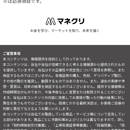
※は必須項目です。
お金を学び、マーケットを知り、未来を描く
ご留意事項
本コンテンツは、情報提供を目的として行っております。
本コンテンツは、当社や当社が信頼できると考える情報源から提供されたもの
を提供していますが、当社はその正確性や完全性について意見を表明し、また
保証するものではございません。有価証券の購入、売却、デリバティブ取引、
その他の取引を推奨し、勧誘するものではありません。また、過去の実績や予
想・意見は、将来の結果を保証するものではございません。提供する情報等は
作成時現在のものであり、今後予告なしに変更または削除されることがござい
ます。当社は本コンテンツの内容に依拠してお客様が取った行動の結果に対し
責任を負うものではございません。投資にかかる最終決定は、お客様ご自身の
判断と責任でなさるようお願いいたします。
本コンテンツでは当社でお取扱している商品・サービス等について言及してい
る部分があります。商品ごとに手数料等およびリスクは異なりますので、詳し
くは「契約締結前交付書面」、「上場有価証券等書面」、「目論見書」、「目