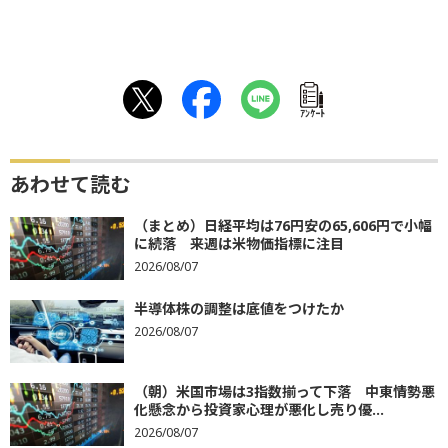
ｱﾝｹｰﾄ
あわせて読む
（まとめ）日経平均は76円安の65,606円で小幅
に続落 来週は米物価指標に注目
2026/08/07
半導体株の調整は底値をつけたか
2026/08/07
（朝）米国市場は3指数揃って下落 中東情勢悪
化懸念から投資家心理が悪化し売り優...
2026/08/07