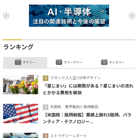
ランキング
デイリー
ウイークリー
マンスリー
マネックス人生100年デザイン
「墓じまい」には期限がある？墓じまいの流れ
とかかる費用を解説
米国株、業界動向と銘柄解説
【米国株：銘柄発掘】業績上振れ5銘柄、パラ
ンティア・テクノロジー...
ストラテジーレポート