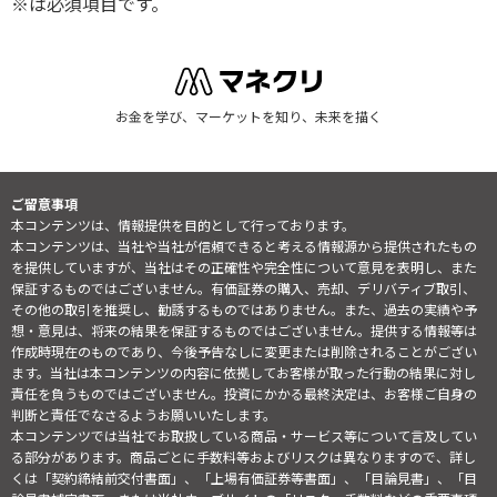
※は必須項目です。
お金を学び、マーケットを知り、未来を描く
ご留意事項
本コンテンツは、情報提供を目的として行っております。
本コンテンツは、当社や当社が信頼できると考える情報源から提供されたもの
を提供していますが、当社はその正確性や完全性について意見を表明し、また
保証するものではございません。有価証券の購入、売却、デリバティブ取引、
その他の取引を推奨し、勧誘するものではありません。また、過去の実績や予
想・意見は、将来の結果を保証するものではございません。提供する情報等は
作成時現在のものであり、今後予告なしに変更または削除されることがござい
ます。当社は本コンテンツの内容に依拠してお客様が取った行動の結果に対し
責任を負うものではございません。投資にかかる最終決定は、お客様ご自身の
判断と責任でなさるようお願いいたします。
本コンテンツでは当社でお取扱している商品・サービス等について言及してい
る部分があります。商品ごとに手数料等およびリスクは異なりますので、詳し
くは「契約締結前交付書面」、「上場有価証券等書面」、「目論見書」、「目