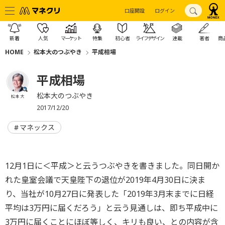
口座開設
ログイン
新着
人気
マーケット
特集
初心者
ライフデザイン
連載
著者
商
HOME
松本大のつぶやき
平成相場
平成相場
松本大のつぶやき
松本 大
2017/12/20
マネックス
12月1日に＜平成＞と云うつぶやきを書きました。同日開か
れた皇室会議で天皇陛下の退位が2019年4月30日に決ま
り、当社が10月27日に発表した「2019年3月末までに日経
平均は3万円に届くだろう」と云う見通しは、即ち平成中に
3万円に届くことにほぼ等しく、キリも良い、との内容が含