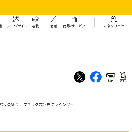
者
ライフデザイン
連載
著者
商
品・
サービス
マネクリとは
印刷
ｱﾝｹｰﾄ
締役会議長 、マネックス証券 ファウンダー