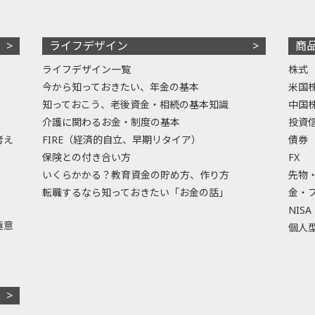
ライフデザイン
商
ライフデザイン一覧
株式
今から知っておきたい、年金の基本
米国
知っておこう、老後資金・相続の基本知識
中国
介護に関わるお金・制度の基本
投資
考え
FIRE（経済的自立、早期リタイア）
債券
保険との付き合い方
FX
いくらかかる？教育資金の貯め方、作り方
先物
転職するなら知っておきたい「お金の話」
金・
NISA
極意
個人型