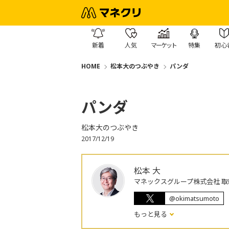
新着
人気
マーケット
特集
初心
HOME
松本大のつぶやき
パンダ
パンダ
松本大のつぶやき
2017/12/19
松本 大
マネックスグループ株式会社 取
@okimatsumoto
もっと見る