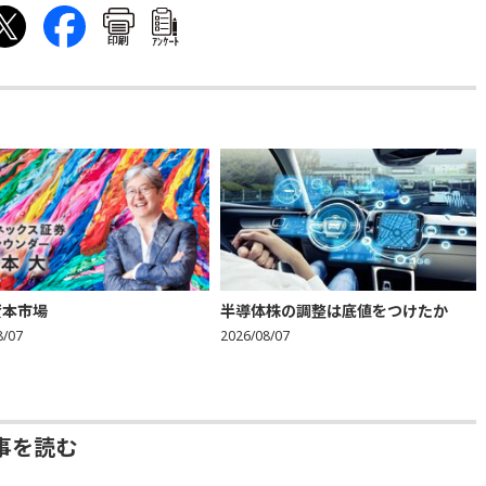
印刷
ｱﾝｹｰﾄ
資本市場
半導体株の調整は底値をつけたか
8/07
2026/08/07
事を読む