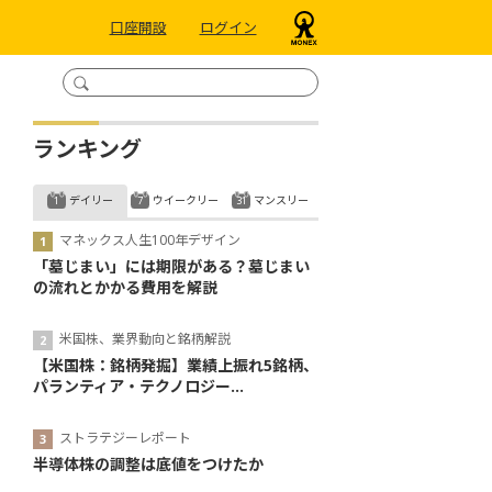
口座開設
ログイン
ランキング
デイリー
ウイークリー
マンスリー
マネックス人生100年デザイン
「墓じまい」には期限がある？墓じまい
の流れとかかる費用を解説
米国株、業界動向と銘柄解説
【米国株：銘柄発掘】業績上振れ5銘柄、
パランティア・テクノロジー...
ストラテジーレポート
半導体株の調整は底値をつけたか