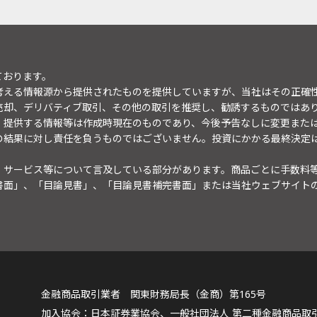
ております。
考える情報源から提供されたものを提供していますが、当社はその正確
売却、デリバティブ取引、その他の取引を推奨し、勧誘するものではあ
。提供する情報等は作成時現在のものであり、今後予告なしに変更また
の結果に対し責任を負うものではございません。投資にかかる最終決定
・サービス等について言及している部分があります。商品ごとに手数料
書面」、「目論見書」、「目論見書補完書面」または当社ウェブサイト
金融商品取引業者 関東財務局長（金商）第165号
日本証券業協会、一般社団法人 第二種金融商品取