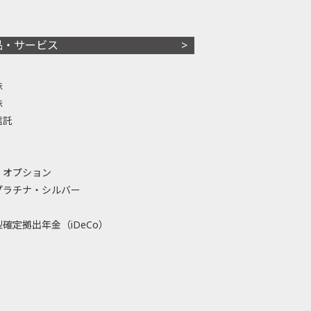
品・サービス
株
株
信託
・オプション
プラチナ・シルバー
確定拠出年金（iDeCo）