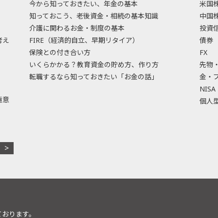
今から知っておきたい、年金の基本
米国
知っておこう、老後資金・相続の基本知識
中国
介護に関わるお金・制度の基本
投資
考え
FIRE（経済的自立、早期リタイア）
債券
保険との付き合い方
FX
いくらかかる？教育資金の貯め方、作り方
先物
転職するなら知っておきたい「お金の話」
金・
NISA
極意
個人型
ております。