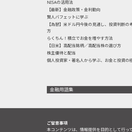
NISAの活用法
【最新】金融政策・金利動向
賢人バフェットに学ぶ
【為替】米ドル円今後の見通し、投資判断の
方
らくちん！積立でお金を増やす方法
【日米】高配当銘柄／高配当株の選び方
株主優待と配当
個人投資家・著名人から学ぶ、お金と投資の
金融用語集
ご留意事項
本コンテンツは、情報提供を目的として行っ