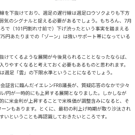
線を下抜けており、週足の遅行線は週足ロウソクよりも下方
弱気のシグナルと捉える必要があるでしょう。もちろん、7月
ところで（101円割れ寸前で）下げ渋ったという事実を踏まえる
0.75円あたりまでの「ゾーン」は強いサポート帯になっている
抜けてくるような展開が今後見られることとなったならば、
入りやすくなると考えておく必要もあるものと思われます。
は週足「雲」の下限水準ということになるでしょう。
議会証言に臨んだイエレンFRB議長が、質疑応答のなかで少々
ル/円が一時的にも上昇する展開となりました。しかしなが
的に米金利が上昇することで米株価が調整含みになると、そ
ターンもあります。とくに、最初の利上げ時期が取り沙汰され
すいということも再認識しておきたいところです。