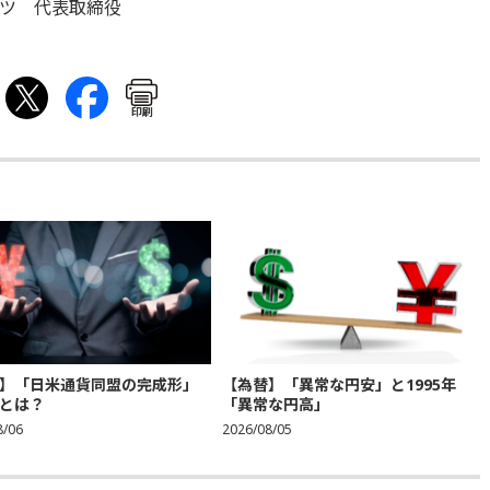
ツ 代表取締役
印刷
】「日米通貨同盟の完成形」
【為替】「異常な円安」と1995年
とは？
「異常な円高」
8/06
2026/08/05