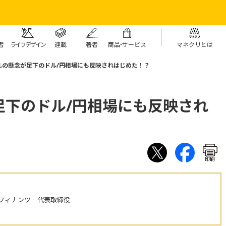
者
ライフデザイン
連載
著者
商
品・
サービス
マネクリとは
乱の懸念が足下のドル/円相場にも反映されはじめた！？
足下のドル/円相場にも反映され
印刷
フィナンツ 代表取締役