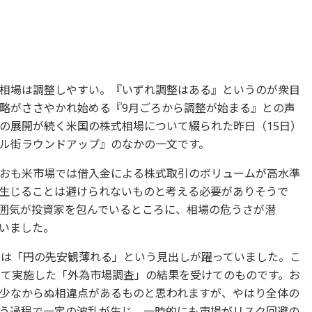
相場は調整しやすい。『いずれ調整はある』というのが衆目
略がささやかれ始める『9月ごろから調整が始まる』との声
の展開が続く米国の株式相場について綴られた昨日（15日）
ル街ラウンドアップ』のなかの一文です。
おも米市場では借入金による株式取引のボリュームが高水準
生じることは避けられないものと考える必要がありそうで
囲気が投資家を包んでいるところに、相場の危うさが潜
いました。
には「円の先安観薄れる」という見出しが躍っていました。こ
して実施した「外為市場調査」の結果を受けてのものです。お
少なからぬ相違点があるものと思われますが、やはり全体の
う過程で一定の波乱が生じ、一時的にも市場がリスク回避の