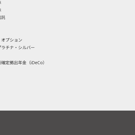
株
株
信託
・オプション
プラチナ・シルバー
確定拠出年金（iDeCo）