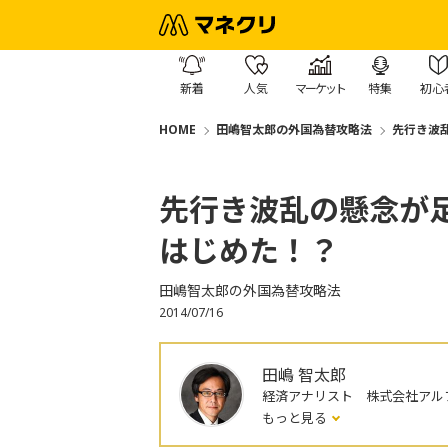
新着
人気
マーケット
特集
初心
HOME
田嶋智太郎の外国為替攻略法
先行き波
先行き波乱の懸念が
はじめた！？
田嶋智太郎の外国為替攻略法
2014/07/16
田嶋 智太郎
経済アナリスト 株式会社アル
もっと見る