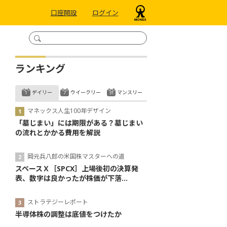
口座開設
ログイン
ランキング
デイリー
ウイークリー
マンスリー
マネックス人生100年デザイン
「墓じまい」には期限がある？墓じまい
の流れとかかる費用を解説
岡元兵八郎の米国株マスターへの道
スペースＸ［SPCX］上場後初の決算発
表、数字は良かったが株価が下落...
ストラテジーレポート
半導体株の調整は底値をつけたか