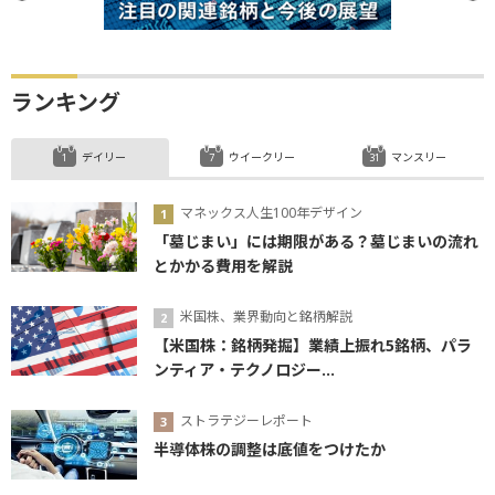
ランキング
デイリー
ウイークリー
マンスリー
マネックス人生100年デザイン
「墓じまい」には期限がある？墓じまいの流れ
とかかる費用を解説
米国株、業界動向と銘柄解説
【米国株：銘柄発掘】業績上振れ5銘柄、パラ
ンティア・テクノロジー...
ストラテジーレポート
半導体株の調整は底値をつけたか