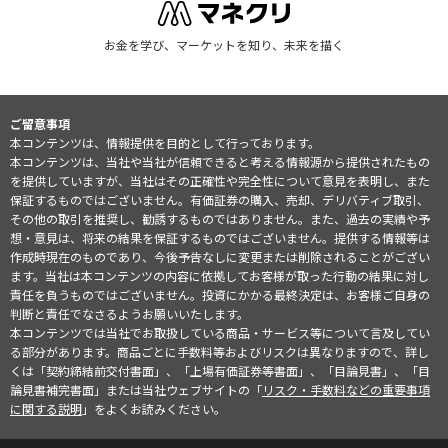
お金を学び、マーケットを知り、未来を描く
ご留意事項
本コンテンツは、情報提供を目的として行っております。
本コンテンツは、当社や当社が信頼できると考える情報源から提供されたもの
を提供していますが、当社はその正確性や完全性について意見を表明し、また
保証するものではございません。有価証券の購入、売却、デリバティブ取引、
その他の取引を推奨し、勧誘するものではありません。また、過去の実績や予
想・意見は、将来の結果を保証するものではございません。提供する情報等は
作成時現在のものであり、今後予告なしに変更または削除されることがござい
ます。当社は本コンテンツの内容に依拠してお客様が取った行動の結果に対し
責任を負うものではございません。投資にかかる最終決定は、お客様ご自身の
判断と責任でなさるようお願いいたします。
本コンテンツでは当社でお取扱している商品・サービス等について言及してい
る部分があります。商品ごとに手数料等およびリスクは異なりますので、詳し
くは「契約締結前交付書面」、「上場有価証券等書面」、「目論見書」、「目
論見書補完書面」または当社ウェブサイトの「
リスク・手数料などの重要事項
に関する説明
」をよくお読みください。