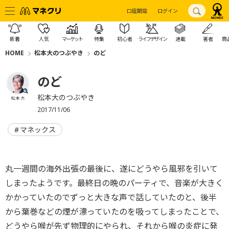
口座開設
ログイン
新着
人気
マーケット
特集
初心者
ライフデザイン
連載
著者
商
HOME
松本大のつぶやき
のど
のど
松本大のつぶやき
松本 大
2017/11/06
マネックス
丸一週間の海外出張の最後に、遂にどうやら風邪を引いて
しまったようです。最終日の晩のパーティで、音楽が大きく
かかっていたのでずっと大きな声で話していたのと、後半
から葉巻などの煙が漂っていたのを吸ってしまったことで、
どうやら喉が先ず物理的にやられ、それから喉の炎症に発