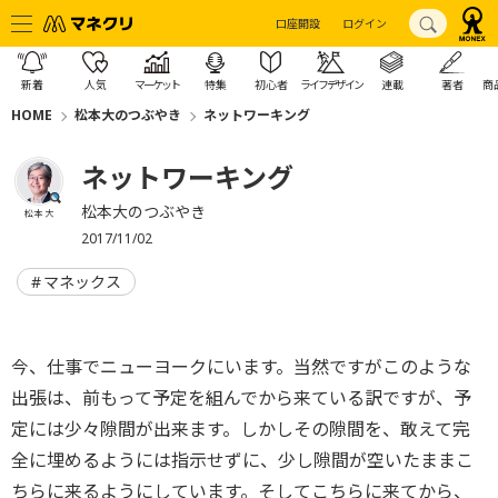
口座開設
ログイン
新着
人気
マーケット
特集
初心者
ライフデザイン
連載
著者
商
HOME
松本大のつぶやき
ネットワーキング
ネットワーキング
松本大のつぶやき
松本 大
2017/11/02
マネックス
今、仕事でニューヨークにいます。当然ですがこのような
出張は、前もって予定を組んでから来ている訳ですが、予
定には少々隙間が出来ます。しかしその隙間を、敢えて完
全に埋めるようには指示せずに、少し隙間が空いたままこ
ちらに来るようにしています。そしてこちらに来てから、