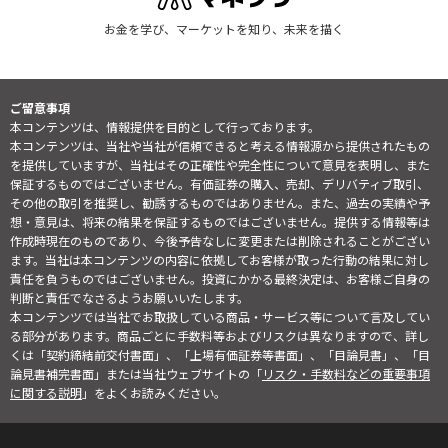
お金を学び、マーケットを知り、未来を描く
ご留意事項
本コンテンツは、情報提供を目的として行っております。
本コンテンツは、当社や当社が信頼できると考える情報源から提供されたもの
を提供していますが、当社はその正確性や完全性について意見を表明し、また
保証するものではございません。有価証券の購入、売却、デリバティブ取引、
その他の取引を推奨し、勧誘するものではありません。また、過去の実績や予
想・意見は、将来の結果を保証するものではございません。提供する情報等は
作成時現在のものであり、今後予告なしに変更または削除されることがござい
ます。当社は本コンテンツの内容に依拠してお客様が取った行動の結果に対し
責任を負うものではございません。投資にかかる最終決定は、お客様ご自身の
判断と責任でなさるようお願いいたします。
本コンテンツでは当社でお取扱している商品・サービス等について言及してい
る部分があります。商品ごとに手数料等およびリスクは異なりますので、詳し
くは「契約締結前交付書面」、「上場有価証券等書面」、「目論見書」、「目
論見書補完書面」または当社ウェブサイトの「
リスク・手数料などの重要事項
に関する説明
」をよくお読みください。