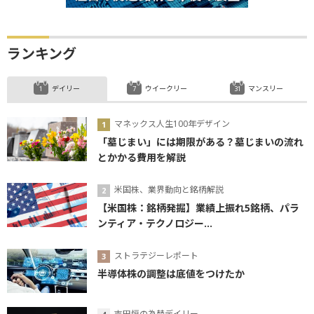
ランキング
デイリー
ウイークリー
マンスリー
マネックス人生100年デザイン
「墓じまい」には期限がある？墓じまいの流れ
とかかる費用を解説
米国株、業界動向と銘柄解説
【米国株：銘柄発掘】業績上振れ5銘柄、パラ
ンティア・テクノロジー...
ストラテジーレポート
半導体株の調整は底値をつけたか
吉田恒の為替デイリー