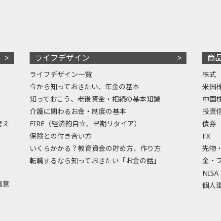
ライフデザイン
商
ライフデザイン一覧
株式
今から知っておきたい、年金の基本
米国
知っておこう、老後資金・相続の基本知識
中国
介護に関わるお金・制度の基本
投資
考え
FIRE（経済的自立、早期リタイア）
債券
保険との付き合い方
FX
いくらかかる？教育資金の貯め方、作り方
先物
転職するなら知っておきたい「お金の話」
金・
NISA
極意
個人型