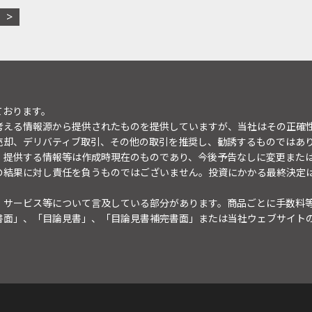
ております。
考える情報源から提供されたものを提供していますが、当社はその正確
売却、デリバティブ取引、その他の取引を推奨し、勧誘するものではあ
。提供する情報等は作成時現在のものであり、今後予告なしに変更また
の結果に対し責任を負うものではございません。投資にかかる最終決定
・サービス等について言及している部分があります。商品ごとに手数料
書面」、「目論見書」、「目論見書補完書面」または当社ウェブサイト