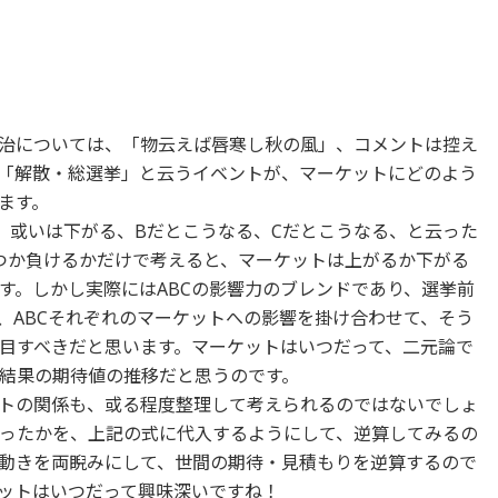
治については、「物云えば唇寒し秋の風」、コメントは控え
「解散・総選挙」と云うイベントが、マーケットにどのよう
ます。
、或いは下がる、Bだとこうなる、Cだとこうなる、と云った
つか負けるかだけで考えると、マーケットは上がるか下がる
す。しかし実際にはABCの影響力のブレンドであり、選挙前
に、ABCそれぞれのマーケットへの影響を掛け合わせて、そう
目すべきだと思います。マーケットはいつだって、二元論で
結果の期待値の推移だと思うのです。
トの関係も、或る程度整理して考えられるのではないでしょ
ったかを、上記の式に代入するようにして、逆算してみるの
動きを両睨みにして、世間の期待・見積もりを逆算するので
ットはいつだって興味深いですね！