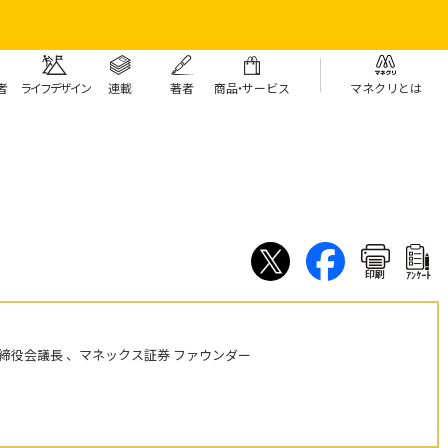
者
ライフデザイン
連載
著者
商
品・
サービス
マネクリとは
印刷
ｱﾝｹｰﾄ
締役会議長 、マネックス証券 ファウンダー