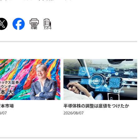
印刷
ｱﾝｹｰﾄ
資本市場
半導体株の調整は底値をつけたか
8/07
2026/08/07