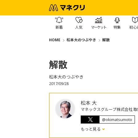
新着
人気
マーケット
特集
初心
HOME
松本大のつぶやき
解散
解散
松本大のつぶやき
2017/09/28
松本 大
マネックスグループ株式会社 取
@okimatsumoto
もっと見る