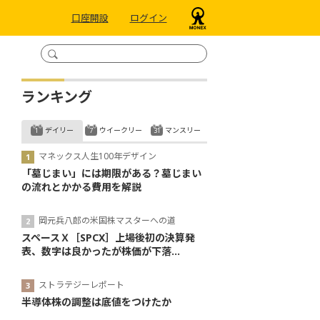
口座開設
ログイン
ランキング
デイリー
ウイークリー
マンスリー
マネックス人生100年デザイン
「墓じまい」には期限がある？墓じまい
の流れとかかる費用を解説
岡元兵八郎の米国株マスターへの道
スペースＸ［SPCX］上場後初の決算発
表、数字は良かったが株価が下落...
ストラテジーレポート
半導体株の調整は底値をつけたか