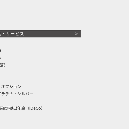
品・サービス
株
株
信託
・オプション
プラチナ・シルバー
確定拠出年金（iDeCo）