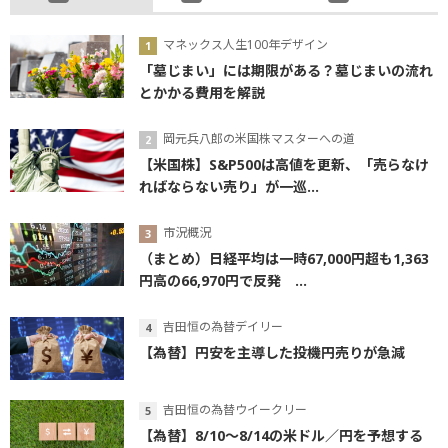
マネックス人生100年デザイン
「墓じまい」には期限がある？墓じまいの流れ
とかかる費用を解説
岡元兵八郎の米国株マスターへの道
【米国株】S&P500は高値を更新、「売らなけ
ればならない売り」が一巡...
市況概況
（まとめ）日経平均は一時67,000円超も1,363
円高の66,970円で反発 ...
吉田恒の為替デイリー
【為替】円安を主導した投機円売りが急減
吉田恒の為替ウイークリー
【為替】8/10～8/14の米ドル／円を予想する