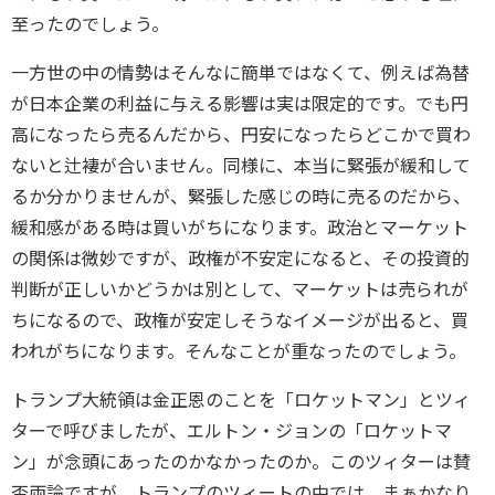
至ったのでしょう。
一方世の中の情勢はそんなに簡単ではなくて、例えば為替
が日本企業の利益に与える影響は実は限定的です。でも円
高になったら売るんだから、円安になったらどこかで買わ
ないと辻褄が合いません。同様に、本当に緊張が緩和して
るか分かりませんが、緊張した感じの時に売るのだから、
緩和感がある時は買いがちになります。政治とマーケット
の関係は微妙ですが、政権が不安定になると、その投資的
判断が正しいかどうかは別として、マーケットは売られが
ちになるので、政権が安定しそうなイメージが出ると、買
われがちになります。そんなことが重なったのでしょう。
トランプ大統領は金正恩のことを「ロケットマン」とツィ
ターで呼びましたが、エルトン・ジョンの「ロケットマ
ン」が念頭にあったのかなかったのか。このツィターは賛
否両論ですが、トランプのツィートの中では、まぁかなり