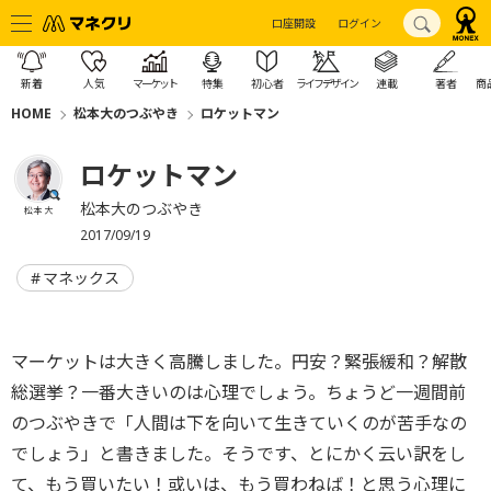
口座開設
ログイン
新着
人気
マーケット
特集
初心者
ライフデザイン
連載
著者
商
HOME
松本大のつぶやき
ロケットマン
ロケットマン
松本大のつぶやき
松本 大
2017/09/19
マネックス
マーケットは大きく高騰しました。円安？緊張緩和？解散
総選挙？一番大きいのは心理でしょう。ちょうど一週間前
のつぶやきで「人間は下を向いて生きていくのが苦手なの
でしょう」と書きました。そうです、とにかく云い訳をし
て、もう買いたい！或いは、もう買わねば！と思う心理に