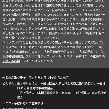
本コンテンツは、当社や当社が信頼できると考える情報源から提供されたもの
を提供していますが、当社はその正確性や完全性について意見を表明し、また
保証するものではございません。有価証券の購入、売却、デリバティブ取引、
その他の取引を推奨し、勧誘するものではありません。また、過去の実績や予
想・意見は、将来の結果を保証するものではございません。提供する情報等は
作成時現在のものであり、今後予告なしに変更または削除されることがござい
ます。当社は本コンテンツの内容に依拠してお客様が取った行動の結果に対し
責任を負うものではございません。投資にかかる最終決定は、お客様ご自身の
判断と責任でなさるようお願いいたします。
本コンテンツでは当社でお取扱している商品・サービス等について言及してい
る部分があります。商品ごとに手数料等およびリスクは異なりますので、詳し
くは「契約締結前交付書面」、「上場有価証券等書面」、「目論見書」、「目
論見書補完書面」または当社ウェブサイトの「
リスク・手数料などの重要事項
に関する説明
」をよくお読みください。
金融商品取引業者 関東財務局長（金商）第165号
日本証券業協会、一般社団法人 第二種金融商品取引業協会、一般社
団法人 金融先物取引業協会、
一般社団法人 日本暗号資産等取引業協会、一般社団法人 資産運用業
協会
リスク・手数料などの重要事項