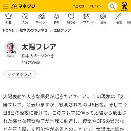
口座開設
ログイン
新着
人気
マーケット
特集
初心者
ライフデザイン
連載
著者
商
HOME
松本大のつぶやき
太陽フレア
太陽フレア
松本大のつぶやき
松本 大
2017/09/08
マネックス
太陽表面で大きな爆発が起きたとのこと。この現象は「太
陽フレア」と云いますが、観測されたのは6日夜。そして今
日8日の深夜に掛けて、このフレアに伴って太陽から放出さ
れた様々な荷電粒子が地球に到達し、停電やGPSの異常な
どを惹き起こす可能性があるとのことです。太陽は地球か