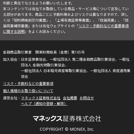
判断と責任でなさるようお願いいたします。
本コンテンツでは当社でお取扱している商品・サービス等について言及してい
る部分があります。商品ごとに手数料等およびリスクは異なりますので、詳し
くは「契約締結前交付書面」、「上場有価証券等書面」、「目論見書」、「目
論見書補完書面」または当社ウェブサイトの「
リスク・手数料などの重要事項
に関する説明
」をよくお読みください。
金融商品取引業者 関東財務局長（金商）第165号
日本証券業協会、一般社団法人 第二種金融商品取引業協会、一般社
団法人 金融先物取引業協会、
一般社団法人 日本暗号資産等取引業協会、一般社団法人 資産運用業
協会
リスク・手数料などの重要事項
個人情報のお取り扱いについて
マネックス証券株式会社
会社概要
お問合せ
ヘルプ（通知の登録・解除）
COPYRIGHT © MONEX, Inc.