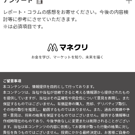
アンケート
レポート・コラムの感想をお寄せください。今後の内容検
討等に参考にさせていただきます。
※は必須項目です。
お金を学び、マーケットを知り、未来を描く
ご留意事項
本コンテンツは、情報提供を目的として行っております。
本コンテンツは、当社や当社が信頼できると考える情報源から提供されたもの
を提供していますが、当社はその正確性や完全性について意見を表明し、また
保証するものではございません。有価証券の購入、売却、デリバティブ取引、
その他の取引を推奨し、勧誘するものではありません。また、過去の実績や予
想・意見は、将来の結果を保証するものではございません。提供する情報等は
作成時現在のものであり、今後予告なしに変更または削除されることがござい
ます。当社は本コンテンツの内容に依拠してお客様が取った行動の結果に対し
責任を負うものではございません。投資にかかる最終決定は、お客様ご自身の