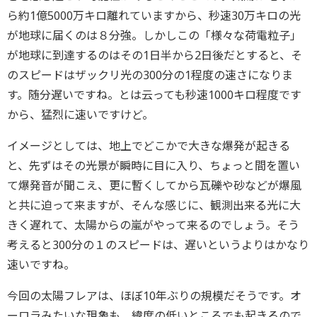
ら約1億5000万キロ離れていますから、秒速30万キロの光
が地球に届くのは８分強。しかしこの「様々な荷電粒子」
が地球に到達するのはその1日半から2日後だとすると、そ
のスピードはザックリ光の300分の1程度の速さになりま
す。随分遅いですね。とは云っても秒速1000キロ程度です
から、猛烈に速いですけど。
イメージとしては、地上でどこかで大きな爆発が起きる
と、先ずはその光景が瞬時に目に入り、ちょっと間を置い
て爆発音が聞こえ、更に暫くしてから瓦礫や砂などが爆風
と共に迫って来ますが、そんな感じに、観測出来る光に大
きく遅れて、太陽からの嵐がやって来るのでしょう。そう
考えると300分の１のスピードは、遅いというよりはかなり
速いですね。
今回の太陽フレアは、ほぼ10年ぶりの規模だそうです。オ
ーロラみたいな現象も、緯度の低いところでも起きるので