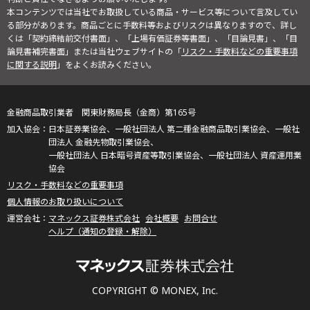
本コンテンツでは当社でお取扱している商品・サービス等について言及してい
る部分があります。商品ごとに手数料等およびリスクは異なりますので、詳し
くは「契約締結前交付書面」、「上場有価証券等書面」、「目論見書」、「目
論見書補完書面」または当社ウェブサイトの「
リスク・手数料などの重要事項
に関する説明
」をよくお読みください。
金融商品取引業者 関東財務局長（金商）第165号
日本証券業協会、一般社団法人 第二種金融商品取引業協会、一般社
団法人 金融先物取引業協会、
一般社団法人 日本暗号資産等取引業協会、一般社団法人 資産運用業
協会
リスク・手数料などの重要事項
個人情報のお取り扱いについて
マネックス証券株式会社
会社概要
お問合せ
ヘルプ（通知の登録・解除）
COPYRIGHT © MONEX, Inc.