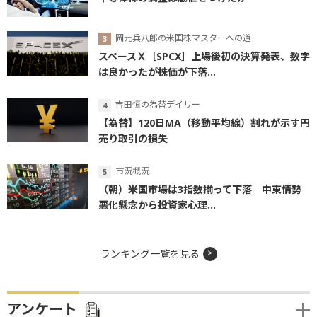
岡元兵八郎の米国株マスターへの道
スペースＸ［SPCX］上場後初の決算発表、数字
は良かったが株価が下落...
吉田恒の為替デイリー
【為替】120日MA（移動平均線）割れが示す円
売り取引の損失
市況概況
（朝）米国市場は3指数揃って下落 中東情勢
悪化懸念から投資家心理...
ランキング一覧を見る
アンケート