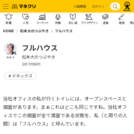
口座開設
ログイン
新着
人気
マーケット
特集
初心者
ライフデザイン
連載
著者
商
HOME
松本大のつぶやき
フルハウス
フルハウス
松本大のつぶやき
松本 大
2017/09/01
マネックス
当社オフィスの私が行くトイレには、オープンスペースと
個室があります。まぁこれはどこも同じですね。当社オフ
ィスでこの個室が全て満室である状態を、私（と周りの人
間）は「フルハウス」と呼んでいます。