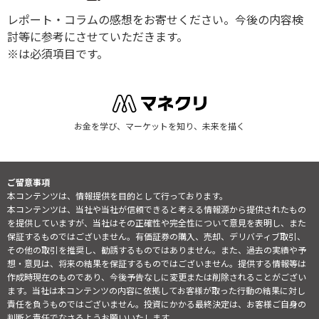
レポート・コラムの感想をお寄せください。今後の内容検
討等に参考にさせていただきます。
※は必須項目です。
お金を学び、マーケットを知り、未来を描く
ご留意事項
本コンテンツは、情報提供を目的として行っております。
本コンテンツは、当社や当社が信頼できると考える情報源から提供されたもの
を提供していますが、当社はその正確性や完全性について意見を表明し、また
保証するものではございません。有価証券の購入、売却、デリバティブ取引、
その他の取引を推奨し、勧誘するものではありません。また、過去の実績や予
想・意見は、将来の結果を保証するものではございません。提供する情報等は
作成時現在のものであり、今後予告なしに変更または削除されることがござい
ます。当社は本コンテンツの内容に依拠してお客様が取った行動の結果に対し
責任を負うものではございません。投資にかかる最終決定は、お客様ご自身の
判断と責任でなさるようお願いいたします。