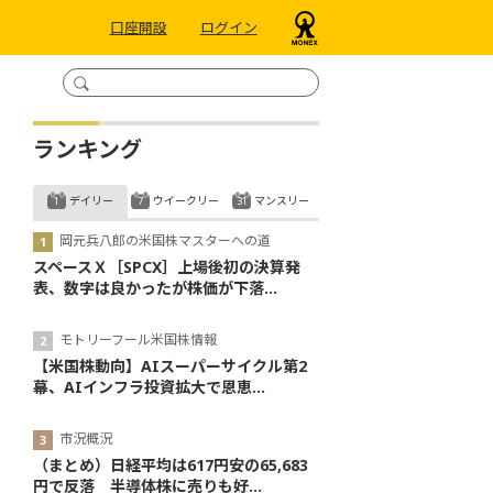
口座開設
ログイン
ランキング
デイリー
ウイークリー
マンスリー
岡元兵八郎の米国株マスターへの道
スペースＸ［SPCX］上場後初の決算発
表、数字は良かったが株価が下落...
モトリーフール米国株情報
【米国株動向】AIスーパーサイクル第2
幕、AIインフラ投資拡大で恩恵...
市況概況
（まとめ）日経平均は617円安の65,683
円で反落 半導体株に売りも好...