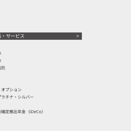
品・サービス
株
株
信託
・オプション
プラチナ・シルバー
確定拠出年金（iDeCo）