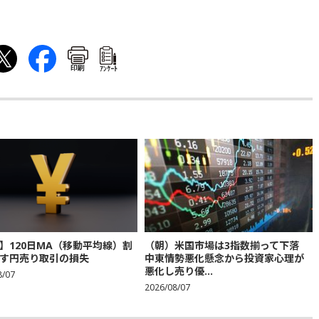
印刷
ｱﾝｹｰﾄ
】120日MA（移動平均線）割
（朝）米国市場は3指数揃って下落
す円売り取引の損失
中東情勢悪化懸念から投資家心理が
悪化し売り優...
8/07
2026/08/07