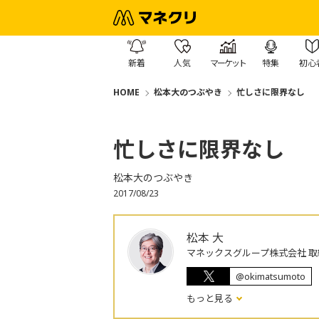
新着
人気
マーケット
特集
初心
HOME
松本大のつぶやき
忙しさに限界なし
忙しさに限界なし
松本大のつぶやき
2017/08/23
松本 大
マネックスグループ株式会社 取
@okimatsumoto
もっと見る