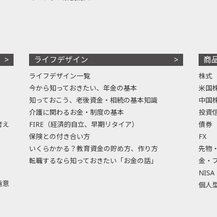
ライフデザイン
商
ライフデザイン一覧
株式
今から知っておきたい、年金の基本
米国
知っておこう、老後資金・相続の基本知識
中国
介護に関わるお金・制度の基本
投資
考え
FIRE（経済的自立、早期リタイア）
債券
保険との付き合い方
FX
いくらかかる？教育資金の貯め方、作り方
先物
転職するなら知っておきたい「お金の話」
金・
NISA
極意
個人型