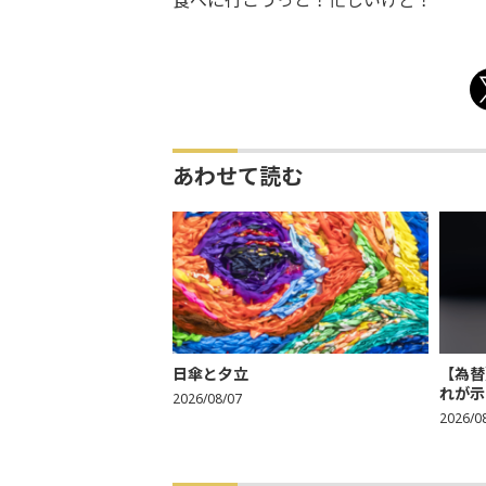
食べに行こうっと！忙しいけど！
あわせて読む
日傘と夕立
【為替
れが示
2026/08/07
2026/0