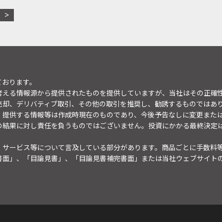
ております。
考える情報源から提供されたものを提供していますが、当社はその正確
売却、デリバティブ取引、その他の取引を推奨し、勧誘するものではあ
。提供する情報等は作成時現在のものであり、今後予告なしに変更また
の結果に対し責任を負うものではございません。投資にかかる最終決定
・サービス等について言及している部分があります。商品ごとに手数料
書面」、「目論見書」、「目論見書補完書面」または当社ウェブサイト