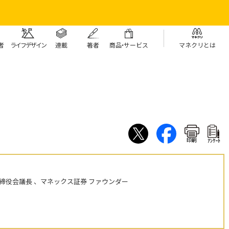
者
ライフデザイン
連載
著者
商
品・
サービス
マネクリとは
印刷
ｱﾝｹｰﾄ
締役会議長 、マネックス証券 ファウンダー