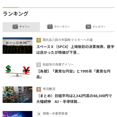
ランキング
デイリー
ウイークリー
マンスリー
岡元兵八郎の米国株マスターへの道
スペースＸ［SPCX］上場後初の決算発表、数字
は良かったが株価が下落...
吉田恒の為替デイリー
【為替】「異常な円安」と1995年「異常な円
高」
市況概況
（まとめ）日経平均は2,342円高の66,300円で
大幅続伸 AI・半導体銘...
相場一点喜怒哀楽