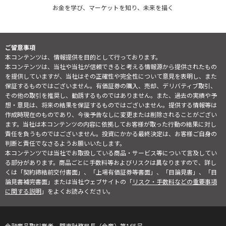
お金を学び、マーケットを知り、未来を描く
ご留意事項
本コンテンツは、情報提供を目的として行っております。
本コンテンツは、当社や当社が信頼できると考える情報源から提供されたもの
を提供していますが、当社はその正確性や完全性について意見を表明し、また
保証するものではございません。有価証券の購入、売却、デリバティブ取引、
その他の取引を推奨し、勧誘するものではありません。また、過去の実績や予
想・意見は、将来の結果を保証するものではございません。提供する情報等は
作成時現在のものであり、今後予告なしに変更または削除されることがござい
ます。当社は本コンテンツの内容に依拠してお客様が取った行動の結果に対し
責任を負うものではございません。投資にかかる最終決定は、お客様ご自身の
判断と責任でなさるようお願いいたします。
本コンテンツでは当社でお取扱している商品・サービス等について言及してい
る部分があります。商品ごとに手数料等およびリスクは異なりますので、詳し
くは「契約締結前交付書面」、「上場有価証券等書面」、「目論見書」、「目
論見書補完書面」または当社ウェブサイトの「
リスク・手数料などの重要事項
に関する説明
」をよくお読みください。