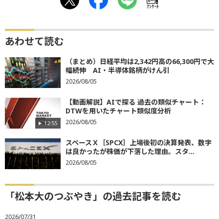
ｱﾝｹｰﾄ
あわせて読む
（まとめ）日経平均は2,342円高の66,300円で大
幅続伸 AI・半導体銘柄がけん引
2026/08/05
【動画解説】AIで探る 過去の類似チャート：
DTWを用いたチャート類似度分析
2026/08/05
12:55
スペースＸ［SPCX］上場後初の決算発表、数字
は良かったが株価が下落した理由。スタ...
2026/08/05
「松本大のつぶやき」の過去記事を読む
2026/07/31