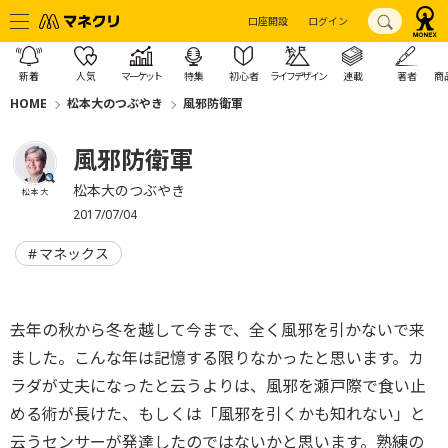
口座開設
ログイン
新着
人気
マーケット
特集
初心者
ライフデザイン
連載
著者
商
HOME
松本大のつぶやき
風邪防衛軍
風邪防衛軍
松本大のつぶやき
松本 大
2017/07/04
マネックス
去年の秋から冬を越して今まで、全く風邪を引かないで来
ました。こんな年は記憶する限りなかったと思います。カ
ラダが丈夫になったと云うよりは、風邪を瀬戸際で食い止
める術が長けた、もしくは「風邪を引くかも知れない」と
云うセンサーが発達したのではないかと思います。熟練の