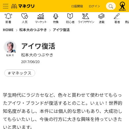
口座開設
ログイン
新着
人気
マーケット
特集
初心者
ライフデザイン
連載
著者
商
HOME
松本大のつぶやき
アイワ復活
アイワ復活
松本大のつぶやき
松本 大
2017/06/20
マネックス
学生時代にラジカセなど、色々と買わせて使わせてもらっ
たアイワ・ブランドが復活するとのこと。いぇい！世界的
知名度があるし、本件には個人的な思いもあり、大成功し
てもらいたいし、今後の行方に大きな興味を持っていきた
いと思います。