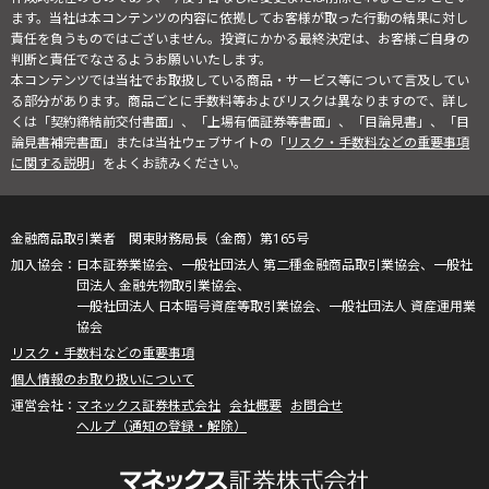
ます。当社は本コンテンツの内容に依拠してお客様が取った行動の結果に対し
責任を負うものではございません。投資にかかる最終決定は、お客様ご自身の
判断と責任でなさるようお願いいたします。
本コンテンツでは当社でお取扱している商品・サービス等について言及してい
る部分があります。商品ごとに手数料等およびリスクは異なりますので、詳し
くは「契約締結前交付書面」、「上場有価証券等書面」、「目論見書」、「目
論見書補完書面」または当社ウェブサイトの「
リスク・手数料などの重要事項
に関する説明
」をよくお読みください。
金融商品取引業者 関東財務局長（金商）第165号
日本証券業協会、一般社団法人 第二種金融商品取引業協会、一般社
団法人 金融先物取引業協会、
一般社団法人 日本暗号資産等取引業協会、一般社団法人 資産運用業
協会
リスク・手数料などの重要事項
個人情報のお取り扱いについて
マネックス証券株式会社
会社概要
お問合せ
ヘルプ（通知の登録・解除）