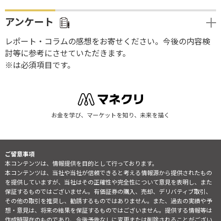
アンケート
レポート・コラムの感想をお寄せください。今後の内容検
討等に参考にさせていただきます。
※は必須項目です。
お金を学び、マーケットを知り、未来を描く
ご留意事項
本コンテンツは、情報提供を目的として行っております。
本コンテンツは、当社や当社が信頼できると考える情報源から提供されたもの
を提供していますが、当社はその正確性や完全性について意見を表明し、また
保証するものではございません。有価証券の購入、売却、デリバティブ取引、
その他の取引を推奨し、勧誘するものではありません。また、過去の実績や予
想・意見は、将来の結果を保証するものではございません。提供する情報等は
作成時現在のものであり、今後予告なしに変更または削除されることがござい