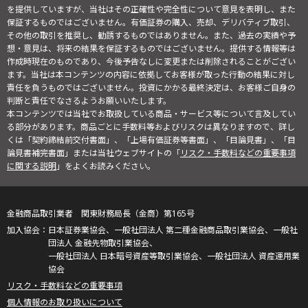
を提供していますが、当社はその正確性や完全性について意見を表明し、また
保証するものではございません。有価証券の購入、売却、デリバティブ取引、
その他の取引を推奨し、勧誘するものではありません。また、過去の実績や予
想・意見は、将来の結果を保証するものではございません。提供する情報等は
作成時現在のものであり、今後予告なしに変更または削除されることがござい
ます。当社は本コンテンツの内容に依拠してお客様が取った行動の結果に対し
責任を負うものではございません。投資にかかる最終決定は、お客様ご自身の
判断と責任でなさるようお願いいたします。
本コンテンツでは当社でお取扱している商品・サービス等について言及してい
る部分があります。商品ごとに手数料等およびリスクは異なりますので、詳し
くは「契約締結前交付書面」、「上場有価証券等書面」、「目論見書」、「目
論見書補完書面」または当社ウェブサイトの「
リスク・手数料などの重要事項
に関する説明
」をよくお読みください。
金融商品取引業者 関東財務局長（金商）第165号
日本証券業協会、一般社団法人 第二種金融商品取引業協会、一般社
団法人 金融先物取引業協会、
一般社団法人 日本暗号資産等取引業協会、一般社団法人 資産運用業
協会
リスク・手数料などの重要事項
個人情報のお取り扱いについて