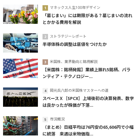
マネックス人生100年デザイン
「墓じまい」には期限がある？墓じまいの流れ
とかかる費用を解説
ストラテジーレポート
半導体株の調整は底値をつけたか
米国株、業界動向と銘柄解説
【米国株：銘柄発掘】業績上振れ5銘柄、パラ
ンティア・テクノロジー...
岡元兵八郎の米国株マスターへの道
スペースＸ［SPCX］上場後初の決算発表、数字
は良かったが株価が下落...
市況概況
（まとめ）日経平均は76円安の65,606円で小幅
に続落 来週は米物価指...