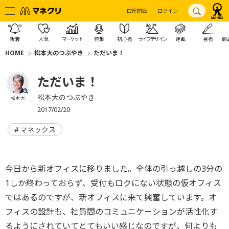
口座開設
ログイン
新着
人気
マーケット
特集
初心者
ライフデザイン
連載
著者
商
HOME
松本大のつぶやき
ただいま！
ただいま！
松本大のつぶやき
松本 大
2017/02/20
マネックス
今日から新オフィスに移りました。全体の引っ越しの3分の
1しか終わっておらず、受付もロクにない状態の仮オフィス
ではあるのですが、新オフィスに来て興奮しています。オ
フィスの設計も、社員間のコミュニケーションが活性化す
るようにされていてとてもいい感じなのですが、何よりも