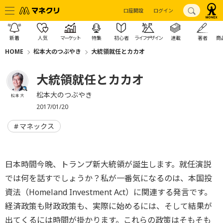
口座開設
ログイン
新着
人気
マーケット
特集
初心者
ライフデザイン
連載
著者
商
HOME
松本大のつぶやき
大統領就任とカカオ
大統領就任とカカオ
松本大のつぶやき
松本 大
2017/01/20
マネックス
日本時間今晩、トランプ新大統領が誕生します。就任演説
では何を話すでしょうか？私が一番気になるのは、本国投
資法（Homeland Investment Act）に関連する発言です。
経済政策も財政政策も、実際に始めるには、そして結果が
出てくるには時間が掛かります。これらの政策はそもそも