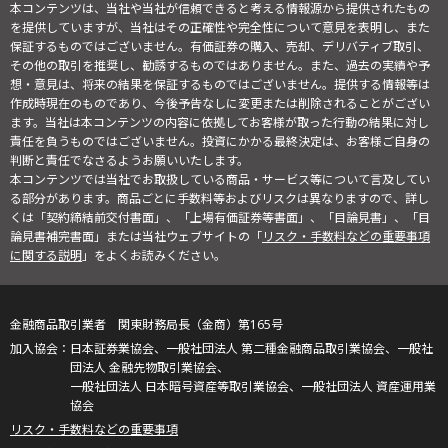
本コンテンツは、当社や当社が信頼できると考える情報源から提供されたもの
を提供していますが、当社はその正確性や完全性について意見を表明し、また
保証するものではございません。有価証券の購入、売却、デリバティブ取引、
その他の取引を推奨し、勧誘するものではありません。また、過去の実績や予
想・意見は、将来の結果を保証するものではございません。提供する情報等は
作成時現在のものであり、今後予告なしに変更または削除されることがござい
ます。当社は本コンテンツの内容に依拠してお客様が取った行動の結果に対し
責任を負うものではございません。投資にかかる最終決定は、お客様ご自身の
判断と責任でなさるようお願いいたします。
本コンテンツでは当社でお取扱している商品・サービス等について言及してい
る部分があります。商品ごとに手数料等およびリスクは異なりますので、詳し
くは「契約締結前交付書面」、「上場有価証券等書面」、「目論見書」、「目
論見書補完書面」または当社ウェブサイトの「
リスク・手数料などの重要事項
に関する説明
」をよくお読みください。
金融商品取引業者 関東財務局長（金商）第165号
日本証券業協会、一般社団法人 第二種金融商品取引業協会、一般社
団法人 金融先物取引業協会、
一般社団法人 日本暗号資産等取引業協会、一般社団法人 資産運用業
協会
リスク・手数料などの重要事項