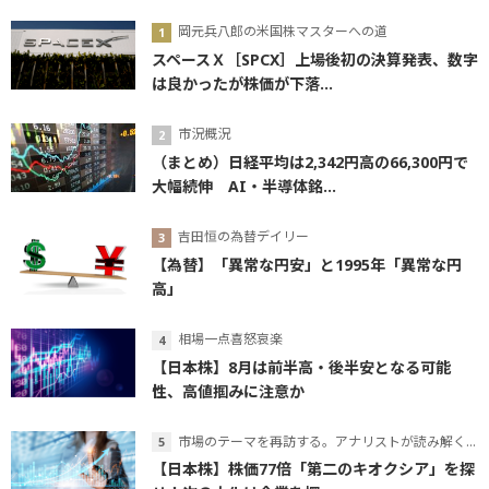
岡元兵八郎の米国株マスターへの道
スペースＸ［SPCX］上場後初の決算発表、数字
は良かったが株価が下落...
市況概況
（まとめ）日経平均は2,342円高の66,300円で
大幅続伸 AI・半導体銘...
吉田恒の為替デイリー
【為替】「異常な円安」と1995年「異常な円
高」
相場一点喜怒哀楽
【日本株】8月は前半高・後半安となる可能
性、高値掴みに注意か
市場のテーマを再訪する。アナリストが読み解くテーマの本質
【日本株】株価77倍「第二のキオクシア」を探