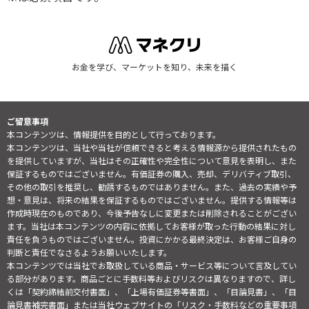
お金を学び、マーケットを知り、未来を描く
ご留意事項
本コンテンツは、情報提供を目的として行っております。
本コンテンツは、当社や当社が信頼できると考える情報源から提供されたもの
を提供していますが、当社はその正確性や完全性について意見を表明し、また
保証するものではございません。有価証券の購入、売却、デリバティブ取引、
その他の取引を推奨し、勧誘するものではありません。また、過去の実績や予
想・意見は、将来の結果を保証するものではございません。提供する情報等は
作成時現在のものであり、今後予告なしに変更または削除されることがござい
ます。当社は本コンテンツの内容に依拠してお客様が取った行動の結果に対し
責任を負うものではございません。投資にかかる最終決定は、お客様ご自身の
判断と責任でなさるようお願いいたします。
本コンテンツでは当社でお取扱している商品・サービス等について言及してい
る部分があります。商品ごとに手数料等およびリスクは異なりますので、詳し
くは「契約締結前交付書面」、「上場有価証券等書面」、「目論見書」、「目
論見書補完書面」または当社ウェブサイトの「
リスク・手数料などの重要事項