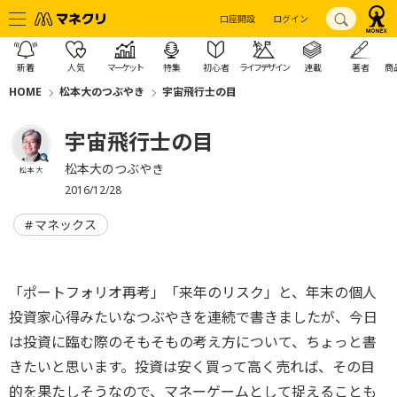
口座開設
ログイン
新着
人気
マーケット
特集
初心者
ライフデザイン
連載
著者
商
HOME
松本大のつぶやき
宇宙飛行士の目
宇宙飛行士の目
松本大のつぶやき
松本 大
2016/12/28
マネックス
「ポートフォリオ再考」「来年のリスク」と、年末の個人
投資家心得みたいなつぶやきを連続で書きましたが、今日
は投資に臨む際のそもそもの考え方について、ちょっと書
きたいと思います。投資は安く買って高く売れば、その目
的を果たしそうなので、マネーゲームとして捉えることも