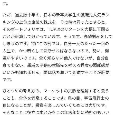
す。
ただ、過去数十年の、日本の新卒大学生の就職先人気ラン
キングの上位の企業の株式を、その時々買ったとすると、
そのポートフォリオは、TOPIXのリターンを大幅に下回る
ことが計算して分かっています。そうです、高値掴みをして
しまうのです。特にこの例では、自分一人のたった一回の
人生で、かつ若くして決断せねばならないので、勢い、間
違いやすいのです。全く知らない他人ではないが、自分自
身でもない、親戚の子供の就職先を考える程度の距離感が
いいかも知れません。要は落ち着いて俯瞰することが肝要
です。
ひとつめの考え方の、マーケットの文脈を理解すると云う
ことも、全体を俯瞰することです。鳥の目、宇宙飛行士の
目になることが、投資を楽しんでいくためには大切です。
そんなことに役立つ本とかをこの年末年始に読むのもいい