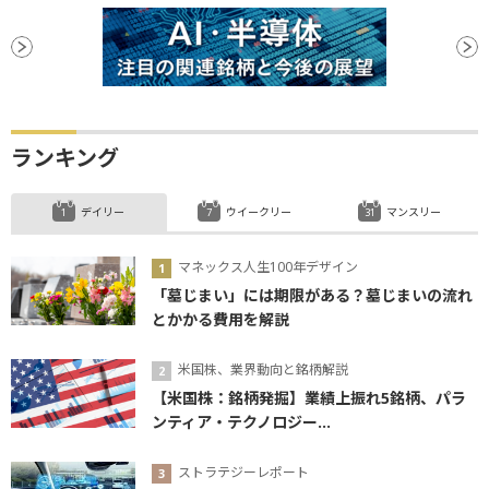
ランキング
デイリー
ウイークリー
マンスリー
マネックス人生100年デザイン
「墓じまい」には期限がある？墓じまいの流れ
とかかる費用を解説
米国株、業界動向と銘柄解説
【米国株：銘柄発掘】業績上振れ5銘柄、パラ
ンティア・テクノロジー...
ストラテジーレポート