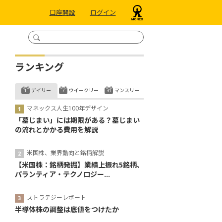
口座開設
ログイン
ランキング
デイリー
ウイークリー
マンスリー
マネックス人生100年デザイン
「墓じまい」には期限がある？墓じまい
の流れとかかる費用を解説
米国株、業界動向と銘柄解説
【米国株：銘柄発掘】業績上振れ5銘柄、
パランティア・テクノロジー...
ストラテジーレポート
半導体株の調整は底値をつけたか