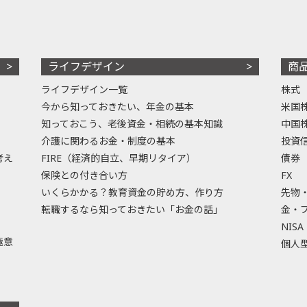
ライフデザイン
商
ライフデザイン一覧
株式
今から知っておきたい、年金の基本
米国
知っておこう、老後資金・相続の基本知識
中国
介護に関わるお金・制度の基本
投資
考え
FIRE（経済的自立、早期リタイア）
債券
保険との付き合い方
FX
いくらかかる？教育資金の貯め方、作り方
先物
転職するなら知っておきたい「お金の話」
金・
NISA
極意
個人型