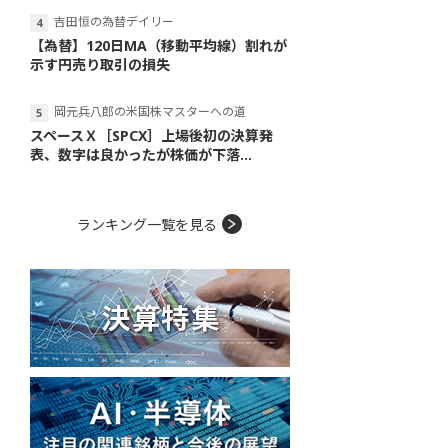
吉田恒の為替デイリー
【為替】120日MA（移動平均線）割れが
示す円売り取引の損失
岡元兵八郎の米国株マスターへの道
スペースＸ［SPCX］上場後初の決算発
表、数字は良かったが株価が下落...
ランキング一覧を見る