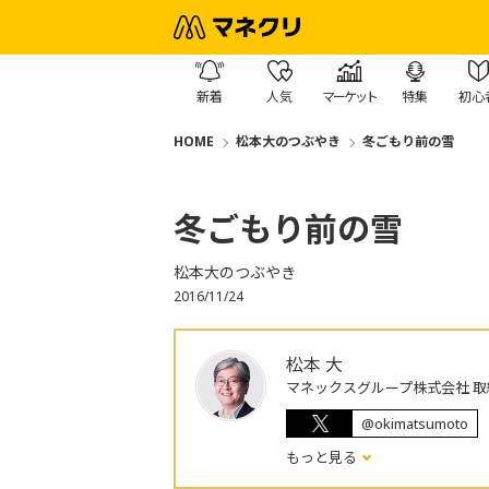
新着
人気
マーケット
特集
初心
HOME
松本大のつぶやき
冬ごもり前の雪
冬ごもり前の雪
松本大のつぶやき
2016/11/24
松本 大
マネックスグループ株式会社 取
@okimatsumoto
もっと見る