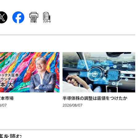
印刷
ｱﾝｹｰﾄ
資本市場
半導体株の調整は底値をつけたか
8/07
2026/08/07
事を読む