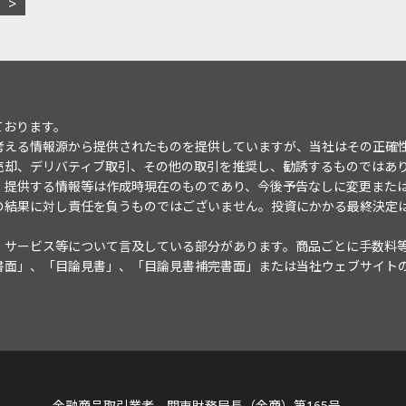
ております。
考える情報源から提供されたものを提供していますが、当社はその正確
売却、デリバティブ取引、その他の取引を推奨し、勧誘するものではあ
。提供する情報等は作成時現在のものであり、今後予告なしに変更また
の結果に対し責任を負うものではございません。投資にかかる最終決定
・サービス等について言及している部分があります。商品ごとに手数料
書面」、「目論見書」、「目論見書補完書面」または当社ウェブサイト
金融商品取引業者 関東財務局長（金商）第165号