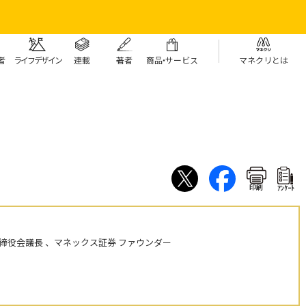
者
ライフデザイン
連載
著者
商
品・
サービス
マネクリとは
印刷
ｱﾝｹｰﾄ
締役会議長 、マネックス証券 ファウンダー