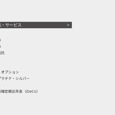
品・サービス
株
株
信託
・オプション
プラチナ・シルバー
確定拠出年金（iDeCo）