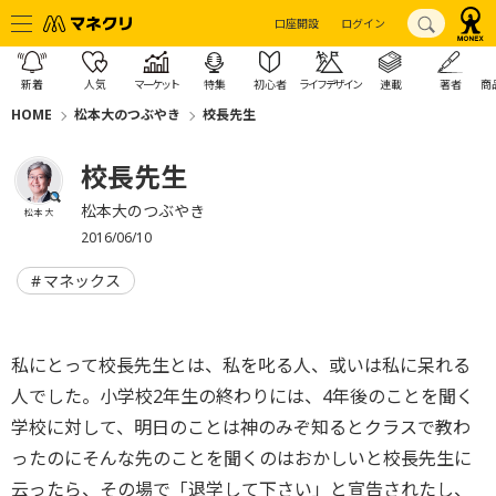
口座開設
ログイン
新着
人気
マーケット
特集
初心者
ライフデザイン
連載
著者
商
HOME
松本大のつぶやき
校長先生
校長先生
松本大のつぶやき
松本 大
2016/06/10
マネックス
私にとって校長先生とは、私を叱る人、或いは私に呆れる
人でした。小学校2年生の終わりには、4年後のことを聞く
学校に対して、明日のことは神のみぞ知るとクラスで教わ
ったのにそんな先のことを聞くのはおかしいと校長先生に
云ったら、その場で「退学して下さい」と宣告されたし、