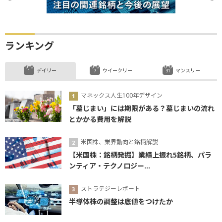
ランキング
デイリー
ウイークリー
マンスリー
マネックス人生100年デザイン
「墓じまい」には期限がある？墓じまいの流れ
とかかる費用を解説
米国株、業界動向と銘柄解説
【米国株：銘柄発掘】業績上振れ5銘柄、パラ
ンティア・テクノロジー...
ストラテジーレポート
半導体株の調整は底値をつけたか