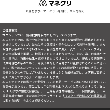
お金を学び、マーケットを知り、未来を描く
ご留意事項
本コンテンツは、情報提供を目的として行っております。
本コンテンツは、当社や当社が信頼できると考える情報源から提供されたもの
を提供していますが、当社はその正確性や完全性について意見を表明し、また
保証するものではございません。有価証券の購入、売却、デリバティブ取引、
その他の取引を推奨し、勧誘するものではありません。また、過去の実績や予
想・意見は、将来の結果を保証するものではございません。提供する情報等は
作成時現在のものであり、今後予告なしに変更または削除されることがござい
ます。当社は本コンテンツの内容に依拠してお客様が取った行動の結果に対し
責任を負うものではございません。投資にかかる最終決定は、お客様ご自身の
判断と責任でなさるようお願いいたします。
本コンテンツでは当社でお取扱している商品・サービス等について言及してい
る部分があります。商品ごとに手数料等およびリスクは異なりますので、詳し
くは「契約締結前交付書面」、「上場有価証券等書面」、「目論見書」、「目
論見書補完書面」または当社ウェブサイトの「
リスク・手数料などの重要事項
に関する説明
」をよくお読みください。