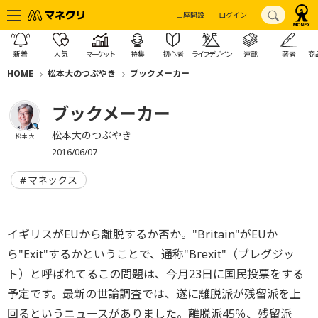
口座開設
ログイン
新着
人気
マーケット
特集
初心者
ライフデザイン
連載
著者
商
HOME
松本大のつぶやき
ブックメーカー
ブックメーカー
松本大のつぶやき
松本 大
2016/06/07
マネックス
イギリスがEUから離脱するか否か。"Britain"がEUか
ら"Exit"するかということで、通称"Brexit"（ブレグジッ
ト）と呼ばれてるこの問題は、今月23日に国民投票をする
予定です。最新の世論調査では、遂に離脱派が残留派を上
回るというニュースがありました。離脱派45％、残留派