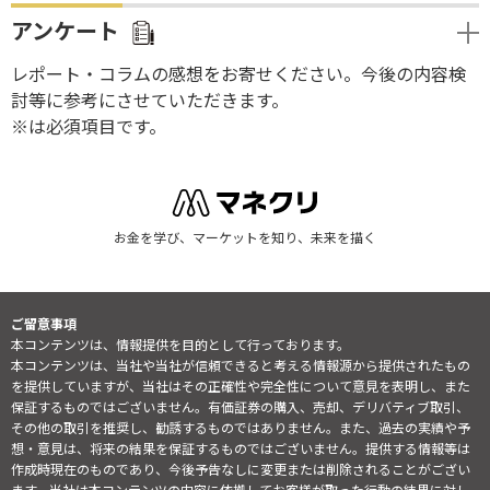
アンケート
レポート・コラムの感想をお寄せください。今後の内容検
討等に参考にさせていただきます。
※は必須項目です。
お金を学び、マーケットを知り、未来を描く
ご留意事項
本コンテンツは、情報提供を目的として行っております。
本コンテンツは、当社や当社が信頼できると考える情報源から提供されたもの
を提供していますが、当社はその正確性や完全性について意見を表明し、また
保証するものではございません。有価証券の購入、売却、デリバティブ取引、
その他の取引を推奨し、勧誘するものではありません。また、過去の実績や予
想・意見は、将来の結果を保証するものではございません。提供する情報等は
作成時現在のものであり、今後予告なしに変更または削除されることがござい