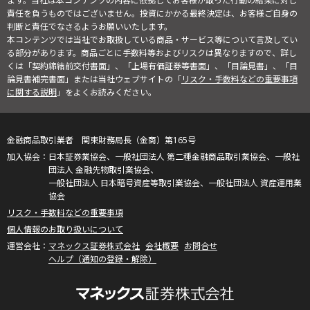
ます。当社は本コンテンツの内容に依拠してお客様が取った行動の結果に対し
責任を負うものではございません。投資にかかる最終決定は、お客様ご自身の
判断と責任でなさるようお願いいたします。
本コンテンツでは当社でお取扱している商品・サービス等について言及してい
る部分があります。商品ごとに手数料等およびリスクは異なりますので、詳し
くは「契約締結前交付書面」、「上場有価証券等書面」、「目論見書」、「目
論見書補完書面」または当社ウェブサイトの「
リスク・手数料などの重要事項
に関する説明
」をよくお読みください。
金融商品取引業者 関東財務局長（金商）第165号
日本証券業協会、一般社団法人 第二種金融商品取引業協会、一般社
団法人 金融先物取引業協会、
一般社団法人 日本暗号資産等取引業協会、一般社団法人 資産運用業
協会
リスク・手数料などの重要事項
個人情報のお取り扱いについて
マネックス証券株式会社
会社概要
お問合せ
ヘルプ（通知の登録・解除）