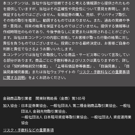
本コンテンツは、当社や当社が信頼できると考える情報源から提供されたもの
を提供していますが、当社はその正確性や完全性について意見を表明し、また
保証するものではございません。有価証券の購入、売却、デリバティブ取引、
その他の取引を推奨し、勧誘するものではありません。また、過去の実績や予
想・意見は、将来の結果を保証するものではございません。提供する情報等は
作成時現在のものであり、今後予告なしに変更または削除されることがござい
ます。当社は本コンテンツの内容に依拠してお客様が取った行動の結果に対し
責任を負うものではございません。投資にかかる最終決定は、お客様ご自身の
判断と責任でなさるようお願いいたします。
本コンテンツでは当社でお取扱している商品・サービス等について言及してい
る部分があります。商品ごとに手数料等およびリスクは異なりますので、詳し
くは「契約締結前交付書面」、「上場有価証券等書面」、「目論見書」、「目
論見書補完書面」または当社ウェブサイトの「
リスク・手数料などの重要事項
に関する説明
」をよくお読みください。
金融商品取引業者 関東財務局長（金商）第165号
日本証券業協会、一般社団法人 第二種金融商品取引業協会、一般社
団法人 金融先物取引業協会、
一般社団法人 日本暗号資産等取引業協会、一般社団法人 資産運用業
協会
リスク・手数料などの重要事項