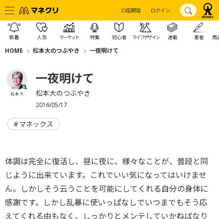
口座開設
ログイン
新着
人気
マーケット
特集
初心者
ライフデザイン
連載
著者
商
HOME
松本大のつぶやき
一夜明けて
一夜明けて
松本大のつぶやき
松本 大
2016/05/17
マネックス
体調は完全に復活し、昼に夜に、様々なことが、普段と同
じように出来ています。これでいい気になってはいけませ
ん。しかしそう云うことを可能にしてくれる自分の身体に
感謝です。しかし乱暴に使いっぱなしでいつまでもそう応
えてくれる由もなく、しっかりとメンテしていかねばなり