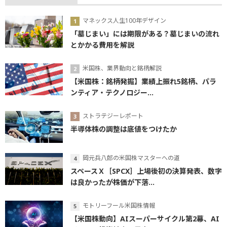
マネックス人生100年デザイン
「墓じまい」には期限がある？墓じまいの流れ
とかかる費用を解説
米国株、業界動向と銘柄解説
【米国株：銘柄発掘】業績上振れ5銘柄、パラ
ンティア・テクノロジー...
ストラテジーレポート
半導体株の調整は底値をつけたか
岡元兵八郎の米国株マスターへの道
スペースＸ［SPCX］上場後初の決算発表、数字
は良かったが株価が下落...
モトリーフール米国株情報
【米国株動向】AIスーパーサイクル第2幕、AI