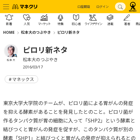
口座開設
ログイン
新着
人気
マーケット
特集
初心者
ライフデザイン
連載
著者
商
HOME
松本大のつぶやき
ピロリ新ネタ
ピロリ新ネタ
松本大のつぶやき
松本 大
2016/03/17
マネックス
東京大学大学院のチームが、ピロリ菌による胃がんの発症
を抑える酵素があることを発見したとのこと。ピロリ菌が
作るタンパク質が胃の細胞に入って「SHP2」という酵素と
結びつくと胃がんの発症を促すが、このタンパク質が別の
酵素「SHP1」と結びつくと胃がんの発症が抑えられるとの