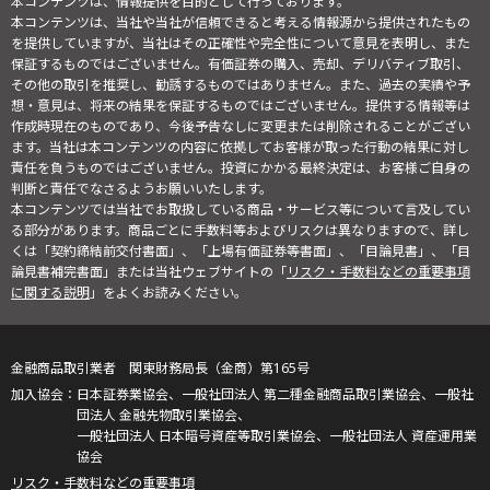
本コンテンツは、情報提供を目的として行っております。
本コンテンツは、当社や当社が信頼できると考える情報源から提供されたもの
を提供していますが、当社はその正確性や完全性について意見を表明し、また
保証するものではございません。有価証券の購入、売却、デリバティブ取引、
その他の取引を推奨し、勧誘するものではありません。また、過去の実績や予
想・意見は、将来の結果を保証するものではございません。提供する情報等は
作成時現在のものであり、今後予告なしに変更または削除されることがござい
ます。当社は本コンテンツの内容に依拠してお客様が取った行動の結果に対し
責任を負うものではございません。投資にかかる最終決定は、お客様ご自身の
判断と責任でなさるようお願いいたします。
本コンテンツでは当社でお取扱している商品・サービス等について言及してい
る部分があります。商品ごとに手数料等およびリスクは異なりますので、詳し
くは「契約締結前交付書面」、「上場有価証券等書面」、「目論見書」、「目
論見書補完書面」または当社ウェブサイトの「
リスク・手数料などの重要事項
に関する説明
」をよくお読みください。
金融商品取引業者 関東財務局長（金商）第165号
日本証券業協会、一般社団法人 第二種金融商品取引業協会、一般社
団法人 金融先物取引業協会、
一般社団法人 日本暗号資産等取引業協会、一般社団法人 資産運用業
協会
リスク・手数料などの重要事項