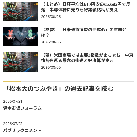
（まとめ）日経平均は617円安の65,683円で反
落 半導体株に売りも好業績銘柄が支え
2026/08/06
【為替】「日米通貨同盟の完成形」の意味と
は？
2026/08/06
（朝）米国市場では主要3指数がまちまち 中東
情勢を巡る懸念の後退と好決算が支え
2026/08/06
「松本大のつぶやき」の過去記事を読む
2026/07/31
資本市場フォーラム
2026/07/23
パブリックコメント