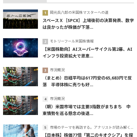
岡元兵八郎の米国株マスターへの道
スペースＸ［SPCX］上場後初の決算発表、数字
は良かったが株価が下落...
モトリーフール米国株情報
【米国株動向】AIスーパーサイクル第2幕、AI
インフラ投資拡大で恩恵...
市況概況
（まとめ）日経平均は617円安の65,683円で反
落 半導体株に売りも好...
市況概況
（朝）米国市場では主要3指数がまちまち 中
東情勢を巡る懸念の後退...
市場のテーマを再訪する。アナリストが読み解くテーマの本質
【日本株】株価77倍「第二のキオクシア」を探