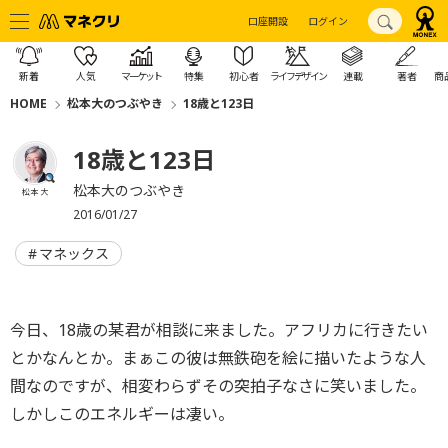
口座開設
ログイン
新着
人気
マーケット
特集
初心者
ライフデザイン
連載
著者
商
HOME
松本大のつぶやき
18歳と123日
18歳と123日
松本大のつぶやき
松本 大
2016/01/27
マネックス
今日、18歳の某君が相談に来ました。アフリカに行きたい
とかなんとか。まぁこの彼は無鉄砲を絵に描いたような人
間なのですが、相変わらずその突拍子なさに笑いました。
しかしこのエネルギーは凄い。