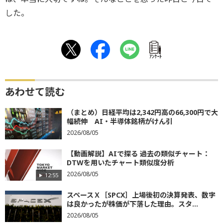
した。
ｱﾝｹｰﾄ
あわせて読む
（まとめ）日経平均は2,342円高の66,300円で大
幅続伸 AI・半導体銘柄がけん引
2026/08/05
【動画解説】AIで探る 過去の類似チャート：
DTWを用いたチャート類似度分析
2026/08/05
12:55
スペースＸ［SPCX］上場後初の決算発表、数字
は良かったが株価が下落した理由。スタ...
2026/08/05