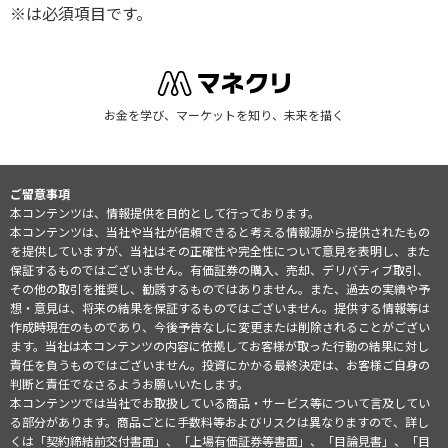
※は必須項目です。
お金を学び、マーケットを知り、未来を描く
ご留意事項
本コンテンツは、情報提供を目的として行っております。
本コンテンツは、当社や当社が信頼できると考える情報源から提供されたもの
を提供していますが、当社はその正確性や完全性について意見を表明し、また
保証するものではございません。有価証券の購入、売却、デリバティブ取引、
その他の取引を推奨し、勧誘するものではありません。また、過去の実績や予
想・意見は、将来の結果を保証するものではございません。提供する情報等は
作成時現在のものであり、今後予告なしに変更または削除されることがござい
ます。当社は本コンテンツの内容に依拠してお客様が取った行動の結果に対し
責任を負うものではございません。投資にかかる最終決定は、お客様ご自身の
判断と責任でなさるようお願いいたします。
本コンテンツでは当社でお取扱している商品・サービス等について言及してい
る部分があります。商品ごとに手数料等およびリスクは異なりますので、詳し
くは「契約締結前交付書面」、「上場有価証券等書面」、「目論見書」、「目