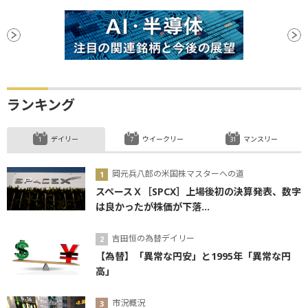
ランキング
デイリー
ウイークリー
マンスリー
岡元兵八郎の米国株マスターへの道
スペースＸ［SPCX］上場後初の決算発表、数字
は良かったが株価が下落...
吉田恒の為替デイリー
【為替】「異常な円安」と1995年「異常な円
高」
市況概況