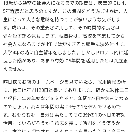
18歳から通常の社会人になるまでの期間は、典型的には4、
5年程度だと思うのですが、この期間をどう過ごすかは、人
生にとって大きな意味を持つことが多いような気がしま
す。或いは、その重要さに比して、その時間的な長さは
少々短すぎる気もします。私自身は、高校を卒業してから
社会人になるまでが4年では短すぎると勝手に決め付けて、
大学4年の時に自主留年をしました。しかしドロナワ的に延
長した感があり、あまり有効に5年間を活用したとは到底思
えません。
昨日或るお店のホームページを見ていたら、採用情報の所
に、休日は年間123日と書いてありました。確かに週休二日
と祝日、年末年始などを入れると、年間123日お休みになる
のでしょう。我々は年間の実に3分の1を休んでいるので
す。むむむむむ。自分は果たしてその3分の1の休日を有効
活用しているだろうか？意志を持って時間をどう使うか
は、本当に大切ですね。そんなことを思った昨日と今日で