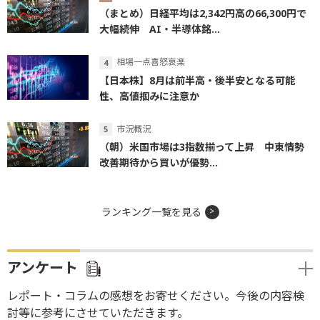
（まとめ）日経平均は2,342円高の66,300円で
大幅続伸 AI・半導体銘...
相場一点喜怒哀楽
【日本株】8月は前半高・後半安となる可能
性、高値掴みに注意か
市況概況
（朝）米国市場は3指数揃って上昇 中東情勢
改善期待から買いが優勢...
ランキング一覧を見る
アンケート
レポート・コラムの感想をお寄せください。今後の内容検
討等に参考にさせていただきます。