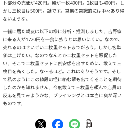
ト部分の売価が420円。鰻が一枚400円。2枚目も400円。し
かし三枚目は500円。謎です。営業の常識的には中々あり得
ないような。
一緒に居た親友は以下の様に分析・推測しました。吉野家
に来る人が1720円を一食に払うとは思いにくい。なので、
売れるのはせいぜい二枚重セットまでだろう。しかし客単
価は上げたい。なのでなんとか二枚重セットを販促した
い。そこで二枚重セットに割安感を出すために、敢えて三
枚目を高くした。な～るほど。これはありそうです。そし
て私のようにこの値段の怪に絡む輩も出てくることを期待
したのかも知れません。今度敢えて三枚重を頼んで店員の
反応を見てみようかな。プライシングとは本当に奥が深い
ものです。