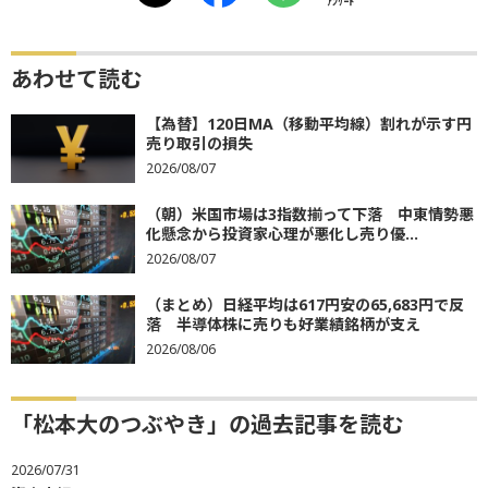
ｱﾝｹｰﾄ
あわせて読む
【為替】120日MA（移動平均線）割れが示す円
売り取引の損失
2026/08/07
（朝）米国市場は3指数揃って下落 中東情勢悪
化懸念から投資家心理が悪化し売り優...
2026/08/07
（まとめ）日経平均は617円安の65,683円で反
落 半導体株に売りも好業績銘柄が支え
2026/08/06
「松本大のつぶやき」の過去記事を読む
2026/07/31