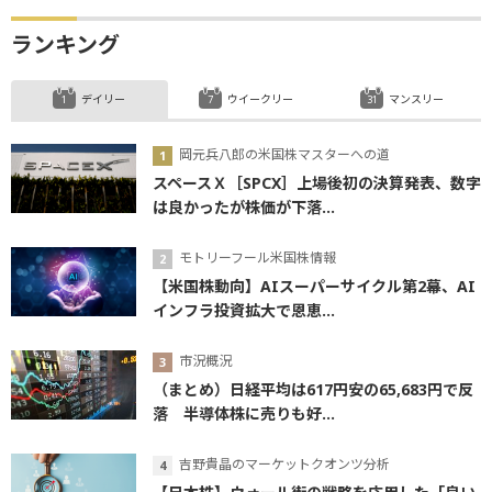
ランキング
デイリー
ウイークリー
マンスリー
岡元兵八郎の米国株マスターへの道
スペースＸ［SPCX］上場後初の決算発表、数字
は良かったが株価が下落...
モトリーフール米国株情報
【米国株動向】AIスーパーサイクル第2幕、AI
インフラ投資拡大で恩恵...
市況概況
（まとめ）日経平均は617円安の65,683円で反
落 半導体株に売りも好...
吉野貴晶のマーケットクオンツ分析