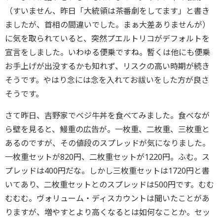
（すいません、昨日「大統領は茶番劇をしてます」と書き
ましたが、首相の間違いでした。まぁ大差ありませんが）
に気を取られていると、突然プエルトリコがデフォルトを
宣言をしました。いわゆる便乗ですね。暫くは他にも便乗
お手上げが出没するかも知れず、リスクの高い時期が続き
そうです。やはり念には念を入れてお祓いをした方が良さ
そうです。
さて昨日、吉野家でベジ牛丼を食べてみました。食べなが
ら壁を見ると、鰻重の広告が。一枚重、二枚重、三枚重と
あるのですが、その値段のスプレッドが気になりました。
一枚重セットが820円、二枚重セットが1220円。ふむ。ス
プレッドは400円だな。しかし三枚重セットは1720円と書
いてあり、二枚重セットとのスプレッドは500円です。むむ
むむむ。ヴォリューム・ディスカウントは聞いたことがあ
りますが、増やすとより高くなるとは如何なことか。セッ