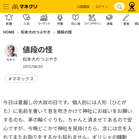
口座開設
ログイン
新着
人気
マーケット
特集
初心者
ライフデザイン
連載
著者
商
HOME
松本大のつぶやき
値段の怪
値段の怪
松本大のつぶやき
松本 大
2015/06/30
マネックス
今日は夏越しの大祓の日です。個人的には人形（ひとが
た）に名前を書いて息を吹きかけて神社にお祓いをお願い
するのも、茅の輪くぐりも、ちゃんと済ませてあるので安
心ですが、今晩どこかで神社を見掛けたら、念には念を入
れてまたお詣りをするかも知れません。ギリシャの騒動