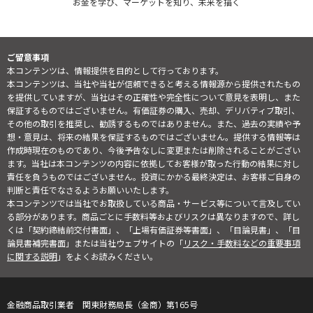
お金を学び、マーケットを知り、未来を描く
ご留意事項
本コンテンツは、情報提供を目的として行っております。
本コンテンツは、当社や当社が信頼できると考える情報源から提供されたもの
を提供していますが、当社はその正確性や完全性について意見を表明し、また
保証するものではございません。有価証券の購入、売却、デリバティブ取引、
その他の取引を推奨し、勧誘するものではありません。また、過去の実績や予
想・意見は、将来の結果を保証するものではございません。提供する情報等は
作成時現在のものであり、今後予告なしに変更または削除されることがござい
ます。当社は本コンテンツの内容に依拠してお客様が取った行動の結果に対し
責任を負うものではございません。投資にかかる最終決定は、お客様ご自身の
判断と責任でなさるようお願いいたします。
本コンテンツでは当社でお取扱している商品・サービス等について言及してい
る部分があります。商品ごとに手数料等およびリスクは異なりますので、詳し
くは「契約締結前交付書面」、「上場有価証券等書面」、「目論見書」、「目
論見書補完書面」または当社ウェブサイトの「
リスク・手数料などの重要事項
に関する説明
」をよくお読みください。
金融商品取引業者 関東財務局長（金商）第165号