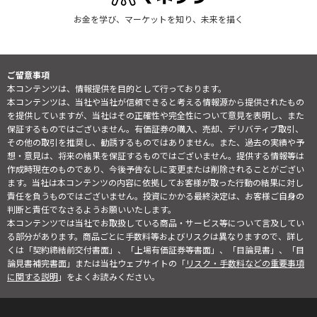
お金を学び、マーケットを知り、未来を描く
ご留意事項
本コンテンツは、情報提供を目的として行っております。
本コンテンツは、当社や当社が信頼できると考える情報源から提供されたもの
を提供していますが、当社はその正確性や完全性について意見を表明し、また
保証するものではございません。有価証券の購入、売却、デリバティブ取引、
その他の取引を推奨し、勧誘するものではありません。また、過去の実績や予
想・意見は、将来の結果を保証するものではございません。提供する情報等は
作成時現在のものであり、今後予告なしに変更または削除されることがござい
ます。当社は本コンテンツの内容に依拠してお客様が取った行動の結果に対し
責任を負うものではございません。投資にかかる最終決定は、お客様ご自身の
判断と責任でなさるようお願いいたします。
本コンテンツでは当社でお取扱している商品・サービス等について言及してい
る部分があります。商品ごとに手数料等およびリスクは異なりますので、詳し
くは「契約締結前交付書面」、「上場有価証券等書面」、「目論見書」、「目
論見書補完書面」または当社ウェブサイトの「
リスク・手数料などの重要事項
に関する説明
」をよくお読みください。