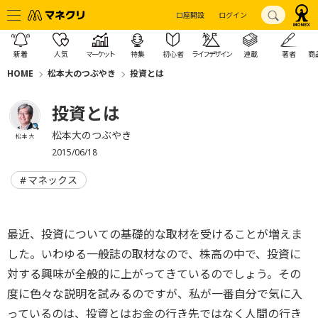
口座開設
ログイン
新着
人気
マーケット
特集
初心者
ライフデザイン
連載
著者
商
HOME
松本大のつぶやき
投資とは
投資とは
松本大のつぶやき
松本 大
2015/06/18
マネックス
最近、投資についての基礎的な取材を受けることが増えま
した。いわゆる一般誌の取材なので、株高の中で、投資に
対する興味が全般的に上がってきているのでしょう。その
度に色々な説明を試みるのですが、私が一番自分で気に入
っているのは、投資とはお金の行き先ではなく人間の行き