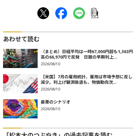
ｱﾝｹｰﾄ
あわせて読む
（まとめ）日経平均は一時67,000円超も1,363円
高の66,970円で反発 日銀の早期利上...
2026/08/10
【米国】7月の雇用統計、雇用は市場予想に反し
減少。利上げ観測後退も、物価動向次...
2026/08/10
最悪のシナリオ
2026/08/10
「松本大のつぶやき」の過去記事を読む