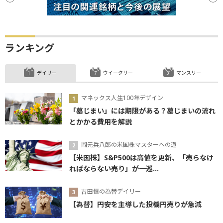
ランキング
デイリー
ウイークリー
マンスリー
マネックス人生100年デザイン
「墓じまい」には期限がある？墓じまいの流れ
とかかる費用を解説
岡元兵八郎の米国株マスターへの道
【米国株】S&P500は高値を更新、「売らなけ
ればならない売り」が一巡...
吉田恒の為替デイリー
【為替】円安を主導した投機円売りが急減