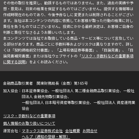
その他の取引を推奨し、勧誘するものではありません。また、過去の実績や予
想・意見は、将来の結果を保証するものではございません。提供する情報等は
作成時現在のものであり、今後予告なしに変更または削除されることがござい
ます。当社は本コンテンツの内容に依拠してお客様が取った行動の結果に対し
責任を負うものではございません。投資にかかる最終決定は、お客様ご自身の
判断と責任でなさるようお願いいたします。
本コンテンツでは当社でお取扱している商品・サービス等について言及してい
る部分があります。商品ごとに手数料等およびリスクは異なりますので、詳し
くは「契約締結前交付書面」、「上場有価証券等書面」、「目論見書」、「目
論見書補完書面」または当社ウェブサイトの「
リスク・手数料などの重要事項
に関する説明
」をよくお読みください。
金融商品取引業者 関東財務局長（金商）第165号
日本証券業協会、一般社団法人 第二種金融商品取引業協会、一般社
団法人 金融先物取引業協会、
一般社団法人 日本暗号資産等取引業協会、一般社団法人 資産運用業
協会
リスク・手数料などの重要事項
個人情報のお取り扱いについて
マネックス証券株式会社
会社概要
お問合せ
ヘルプ（通知の登録・解除）