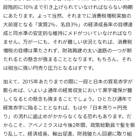
段階的に10％まで引き上げられていなければならない時期
にあたります。よって当然、それまでに消費税増税実施の
大前提となる「実質2％、名目3％」の経済成長率の目標達
成と同水準の安定的な維持にメドがついていなければなり
ません。万が一にも、それが難しい状況となれば、消費税
増税の目標は果たされず、財政再建の太い道筋の一つが断
たれるとの懸念が強まることとなります。もちろん、それ
は相当に強い円売り圧力となるはずです。
加えて、2015年あたりまでの間に一段と日本の貿易赤字が
膨らめば、いよいよ通年の経常収支において黒字確保が難
しくなるとの懸念も強まることでしょう。ひとたび通年で
経常赤字に陥ることとなれば、もはや「日本売り＝円売
り」の流れに歯止めがかからなくなる恐れもあります。だ
からこそ、アベノミクスは今後2年間、政策総動員で髪を振
り乱して、経済成長、輸出促進、財政破たん回避に取り組