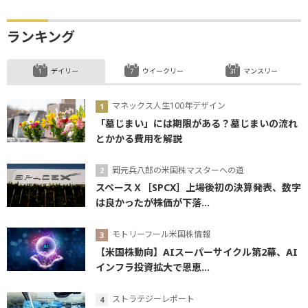
ランキング
デイリー
ウイークリー
マンスリー
マネックス人生100年デザイン
「墓じまい」には期限がある？墓じまいの流れ
とかかる費用を解説
岡元兵八郎の米国株マスターへの道
スペースＸ［SPCX］上場後初の決算発表、数字
は良かったが株価が下落...
モトリーフール米国株情報
【米国株動向】AIスーパーサイクル第2幕、AI
インフラ投資拡大で恩恵...
ストラテジーレポート