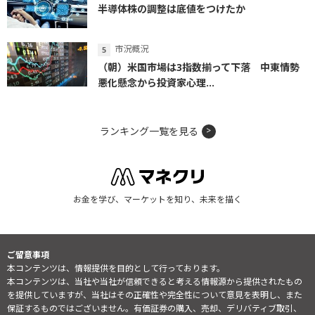
半導体株の調整は底値をつけたか
市況概況
（朝）米国市場は3指数揃って下落 中東情勢
悪化懸念から投資家心理...
ランキング一覧を見る
お金を学び、マーケットを知り、未来を描く
ご留意事項
本コンテンツは、情報提供を目的として行っております。
本コンテンツは、当社や当社が信頼できると考える情報源から提供されたもの
を提供していますが、当社はその正確性や完全性について意見を表明し、また
保証するものではございません。有価証券の購入、売却、デリバティブ取引、