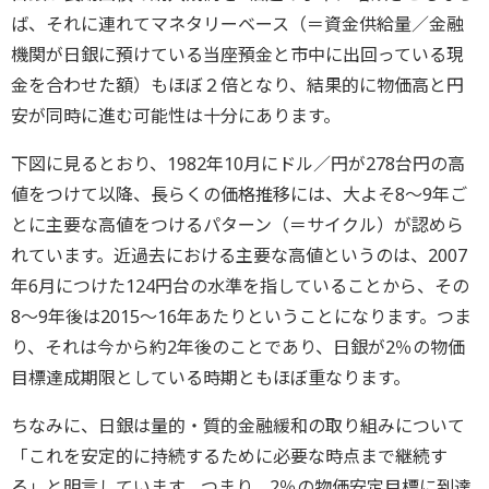
ば、それに連れてマネタリーベース（＝資金供給量／金融
機関が日銀に預けている当座預金と市中に出回っている現
金を合わせた額）もほぼ２倍となり、結果的に物価高と円
安が同時に進む可能性は十分にあります。
下図に見るとおり、1982年10月にドル／円が278台円の高
値をつけて以降、長らくの価格推移には、大よそ8～9年ご
とに主要な高値をつけるパターン（＝サイクル）が認めら
れています。近過去における主要な高値というのは、2007
年6月につけた124円台の水準を指していることから、その
8～9年後は2015～16年あたりということになります。つま
り、それは今から約2年後のことであり、日銀が2％の物価
目標達成期限としている時期ともほぼ重なります。
ちなみに、日銀は量的・質的金融緩和の取り組みについて
「これを安定的に持続するために必要な時点まで継続す
る」と明言しています。つまり、2％の物価安定目標に到達