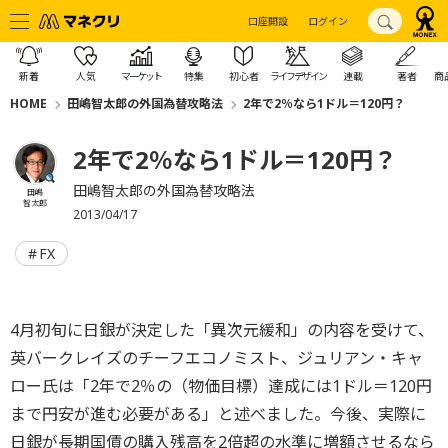
口座開設
ログイン
新着
人気
マーケット
特集
初心者
ライフデザイン
連載
著者
商
HOME
田嶋智太郎の外国為替攻略法
2年で2％なら1ドル＝120円？
2年で2％なら1ドル＝120円？
田嶋智太郎の外国為替攻略法
田嶋
智太郎
2013/04/17
FX
4月初旬に日銀が決定した「異次元緩和」の内容を受けて、
英バークレイズのチーフエコノミスト、ジュリアン・キャ
ロー氏は「2年で2％の（物価目標）達成には1ドル＝120円
まで円安が進む必要がある」と述べました。今後、実際に
日銀が長期国債の購入残高を2倍超の水準に増額させるなら