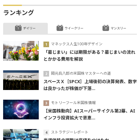
ランキング
デイリー
ウイークリー
マンスリー
マネックス人生100年デザイン
「墓じまい」には期限がある？墓じまいの流れ
とかかる費用を解説
岡元兵八郎の米国株マスターへの道
スペースＸ［SPCX］上場後初の決算発表、数字
は良かったが株価が下落...
モトリーフール米国株情報
【米国株動向】AIスーパーサイクル第2幕、AI
インフラ投資拡大で恩恵...
ストラテジーレポート