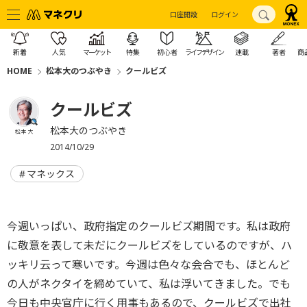
口座開設
ログイン
新着
人気
マーケット
特集
初心者
ライフデザイン
連載
著者
商
HOME
松本大のつぶやき
クールビズ
クールビズ
松本大のつぶやき
松本 大
2014/10/29
マネックス
今週いっぱい、政府指定のクールビズ期間です。私は政府
に敬意を表して未だにクールビズをしているのですが、ハ
ッキリ云って寒いです。今週は色々な会合でも、ほとんど
の人がネクタイを締めていて、私は浮いてきました。でも
今日も中央官庁に行く用事もあるので、クールビズで出社