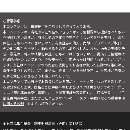
ご留意事項
本コンテンツは、情報提供を目的として行っております。
本コンテンツは、当社や当社が信頼できると考える情報源から提供されたもの
を提供していますが、当社はその正確性や完全性について意見を表明し、また
保証するものではございません。有価証券の購入、売却、デリバティブ取引、
その他の取引を推奨し、勧誘するものではありません。また、過去の実績や予
想・意見は、将来の結果を保証するものではございません。提供する情報等は
作成時現在のものであり、今後予告なしに変更または削除されることがござい
ます。当社は本コンテンツの内容に依拠してお客様が取った行動の結果に対し
責任を負うものではございません。投資にかかる最終決定は、お客様ご自身の
判断と責任でなさるようお願いいたします。
本コンテンツでは当社でお取扱している商品・サービス等について言及してい
る部分があります。商品ごとに手数料等およびリスクは異なりますので、詳し
くは「契約締結前交付書面」、「上場有価証券等書面」、「目論見書」、「目
論見書補完書面」または当社ウェブサイトの「
リスク・手数料などの重要事項
に関する説明
」をよくお読みください。
金融商品取引業者 関東財務局長（金商）第165号