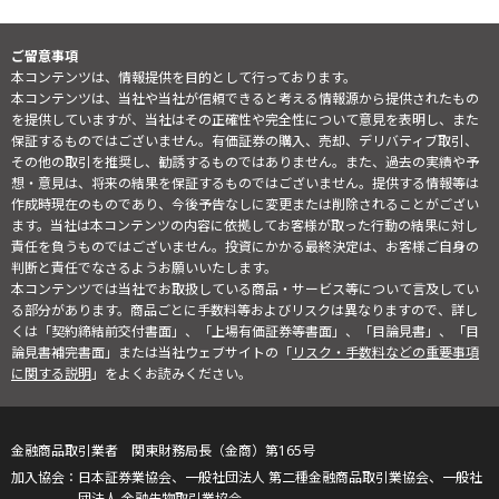
ご留意事項
本コンテンツは、情報提供を目的として行っております。
本コンテンツは、当社や当社が信頼できると考える情報源から提供されたもの
を提供していますが、当社はその正確性や完全性について意見を表明し、また
保証するものではございません。有価証券の購入、売却、デリバティブ取引、
その他の取引を推奨し、勧誘するものではありません。また、過去の実績や予
想・意見は、将来の結果を保証するものではございません。提供する情報等は
作成時現在のものであり、今後予告なしに変更または削除されることがござい
ます。当社は本コンテンツの内容に依拠してお客様が取った行動の結果に対し
責任を負うものではございません。投資にかかる最終決定は、お客様ご自身の
判断と責任でなさるようお願いいたします。
本コンテンツでは当社でお取扱している商品・サービス等について言及してい
る部分があります。商品ごとに手数料等およびリスクは異なりますので、詳し
くは「契約締結前交付書面」、「上場有価証券等書面」、「目論見書」、「目
論見書補完書面」または当社ウェブサイトの「
リスク・手数料などの重要事項
に関する説明
」をよくお読みください。
金融商品取引業者 関東財務局長（金商）第165号
日本証券業協会、一般社団法人 第二種金融商品取引業協会、一般社
団法人 金融先物取引業協会、