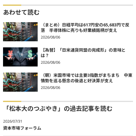
あわせて読む
（まとめ）日経平均は617円安の65,683円で反
落 半導体株に売りも好業績銘柄が支え
2026/08/06
【為替】「日米通貨同盟の完成形」の意味と
は？
2026/08/06
（朝）米国市場では主要3指数がまちまち 中東
情勢を巡る懸念の後退と好決算が支え
2026/08/06
「松本大のつぶやき」の過去記事を読む
2026/07/31
資本市場フォーラム