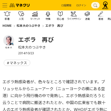
口座開設
ログイン
新着
人気
マーケット
特集
初心者
ライフデザイン
連載
著者
商
HOME
松本大のつぶやき
エボラ 再び
エボラ 再び
松本大のつぶやき
松本 大
2014/10/23
マネックス
エボラ熱感染者が、色々なところで確認されています。ブ
リュッセルからニューアーク（ニューヨークの横にある空
港）に向かう飛行機の中で発熱し、エボラ熱感染だろうと
云うことで病院に搬送されたとか、中国の広東省でも数十
人のエボラ熱感染者が確認されたとか、WHOがエボラ熱に