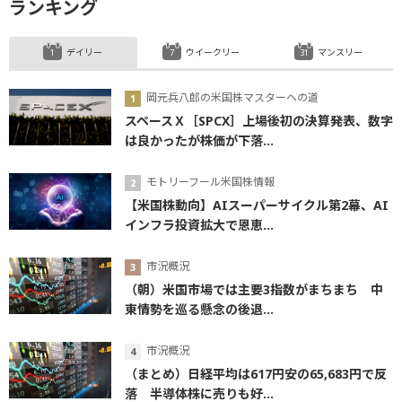
ランキング
デイリー
ウイークリー
マンスリー
岡元兵八郎の米国株マスターへの道
スペースＸ［SPCX］上場後初の決算発表、数字
は良かったが株価が下落...
モトリーフール米国株情報
【米国株動向】AIスーパーサイクル第2幕、AI
インフラ投資拡大で恩恵...
市況概況
（朝）米国市場では主要3指数がまちまち 中
東情勢を巡る懸念の後退...
市況概況
（まとめ）日経平均は617円安の65,683円で反
落 半導体株に売りも好...