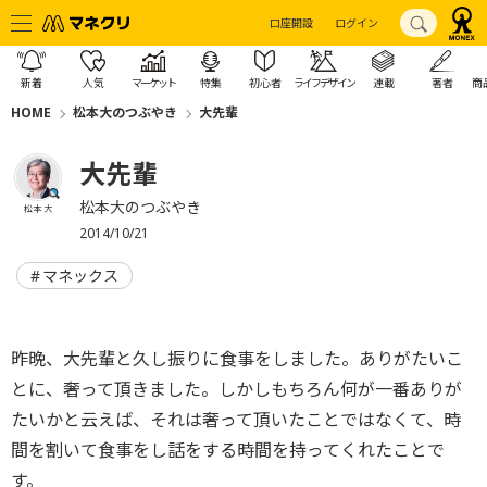
口座開設
ログイン
新着
人気
マーケット
特集
初心者
ライフデザイン
連載
著者
商
HOME
松本大のつぶやき
大先輩
大先輩
松本大のつぶやき
松本 大
2014/10/21
マネックス
昨晩、大先輩と久し振りに食事をしました。ありがたいこ
とに、奢って頂きました。しかしもちろん何が一番ありが
たいかと云えば、それは奢って頂いたことではなくて、時
間を割いて食事をし話をする時間を持ってくれたことで
す。