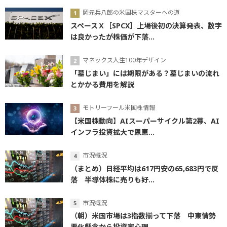
岡元兵八郎の米国株マスターへの道
スペースＸ［SPCX］上場後初の決算発表、数字
は良かったが株価が下落...
マネックス人生100年デザイン
「墓じまい」には期限がある？墓じまいの流れ
とかかる費用を解説
モトリーフール米国株情報
【米国株動向】AIスーパーサイクル第2幕、AI
インフラ投資拡大で恩恵...
市況概況
（まとめ）日経平均は617円安の65,683円で反
落 半導体株に売りも好...
市況概況
（朝）米国市場は3指数揃って下落 中東情勢
悪化懸念から投資家心理...