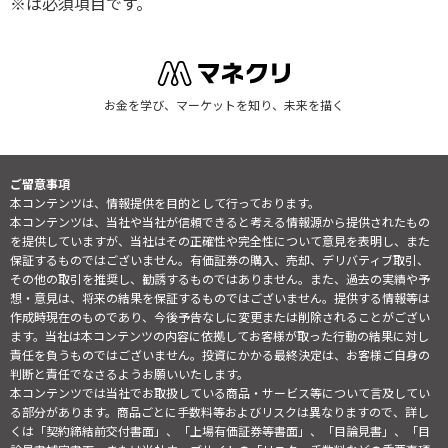
※は必須項目です。
お金を学び、マーケットを知り、未来を描く
ご留意事項
本コンテンツは、情報提供を目的として行っております。
本コンテンツは、当社や当社が信頼できると考える情報源から提供されたもの
を提供していますが、当社はその正確性や完全性について意見を表明し、また
保証するものではございません。有価証券の購入、売却、デリバティブ取引、
その他の取引を推奨し、勧誘するものではありません。また、過去の実績や予
想・意見は、将来の結果を保証するものではございません。提供する情報等は
作成時現在のものであり、今後予告なしに変更または削除されることがござい
ます。当社は本コンテンツの内容に依拠してお客様が取った行動の結果に対し
責任を負うものではございません。投資にかかる最終決定は、お客様ご自身の
判断と責任でなさるようお願いいたします。
本コンテンツでは当社でお取扱している商品・サービス等について言及してい
る部分があります。商品ごとに手数料等およびリスクは異なりますので、詳し
くは「契約締結前交付書面」、「上場有価証券等書面」、「目論見書」、「目