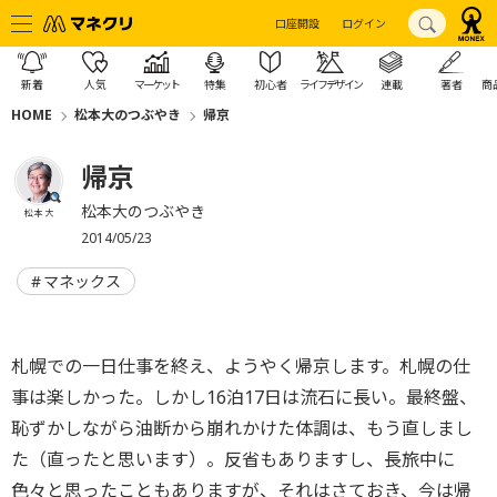
口座開設
ログイン
新着
人気
マーケット
特集
初心者
ライフデザイン
連載
著者
商
HOME
松本大のつぶやき
帰京
帰京
松本大のつぶやき
松本 大
2014/05/23
マネックス
札幌での一日仕事を終え、ようやく帰京します。札幌の仕
事は楽しかった。しかし16泊17日は流石に長い。最終盤、
恥ずかしながら油断から崩れかけた体調は、もう直しまし
た（直ったと思います）。反省もありますし、長旅中に
色々と思ったこともありますが、それはさておき、今は帰