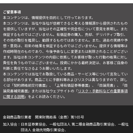
ご留意事項
本コンテンツは、情報提供を目的として行っております。
本コンテンツは、当社や当社が信頼できると考える情報源から提供されたもの
を提供していますが、当社はその正確性や完全性について意見を表明し、また
保証するものではございません。有価証券の購入、売却、デリバティブ取引、
その他の取引を推奨し、勧誘するものではありません。また、過去の実績や予
想・意見は、将来の結果を保証するものではございません。提供する情報等は
作成時現在のものであり、今後予告なしに変更または削除されることがござい
ます。当社は本コンテンツの内容に依拠してお客様が取った行動の結果に対し
責任を負うものではございません。投資にかかる最終決定は、お客様ご自身の
判断と責任でなさるようお願いいたします。
本コンテンツでは当社でお取扱している商品・サービス等について言及してい
る部分があります。商品ごとに手数料等およびリスクは異なりますので、詳し
くは「契約締結前交付書面」、「上場有価証券等書面」、「目論見書」、「目
論見書補完書面」または当社ウェブサイトの「
リスク・手数料などの重要事項
に関する説明
」をよくお読みください。
金融商品取引業者 関東財務局長（金商）第165号
日本証券業協会、一般社団法人 第二種金融商品取引業協会、一般社
団法人 金融先物取引業協会、