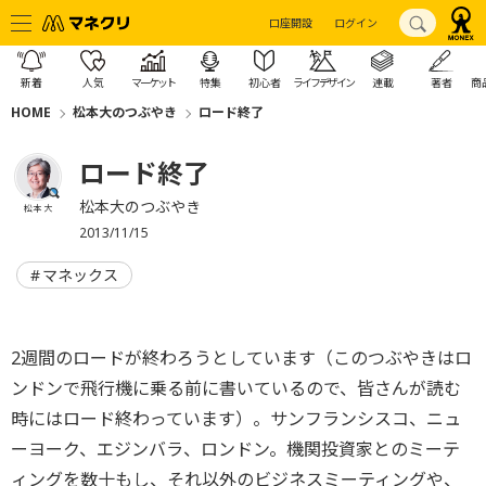
口座開設
ログイン
新着
人気
マーケット
特集
初心者
ライフデザイン
連載
著者
商
HOME
松本大のつぶやき
ロード終了
ロード終了
松本大のつぶやき
松本 大
2013/11/15
マネックス
2週間のロードが終わろうとしています（このつぶやきはロ
ンドンで飛行機に乗る前に書いているので、皆さんが読む
時にはロード終わっています）。サンフランシスコ、ニュ
ーヨーク、エジンバラ、ロンドン。機関投資家とのミーテ
ィングを数十もし、それ以外のビジネスミーティングや、