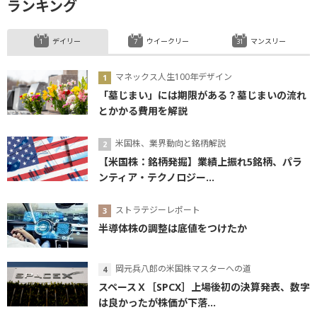
ランキング
デイリー
ウイークリー
マンスリー
マネックス人生100年デザイン
「墓じまい」には期限がある？墓じまいの流れ
とかかる費用を解説
米国株、業界動向と銘柄解説
【米国株：銘柄発掘】業績上振れ5銘柄、パラ
ンティア・テクノロジー...
ストラテジーレポート
半導体株の調整は底値をつけたか
岡元兵八郎の米国株マスターへの道
スペースＸ［SPCX］上場後初の決算発表、数字
は良かったが株価が下落...