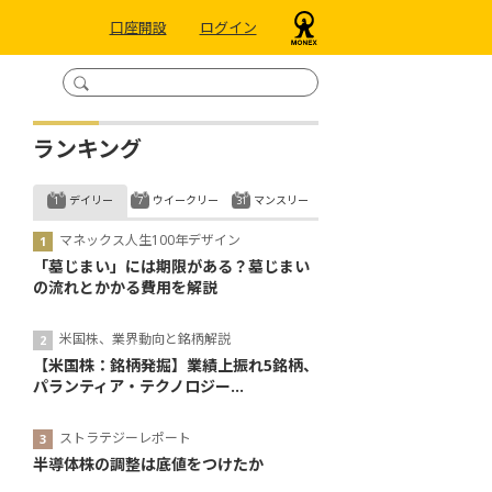
口座開設
ログイン
ランキング
デイリー
ウイークリー
マンスリー
マネックス人生100年デザイン
「墓じまい」には期限がある？墓じまい
の流れとかかる費用を解説
米国株、業界動向と銘柄解説
【米国株：銘柄発掘】業績上振れ5銘柄、
パランティア・テクノロジー...
ストラテジーレポート
半導体株の調整は底値をつけたか