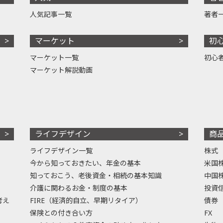
人気記事一覧
著者
マーケット
初
マーケット一覧
初心
マーケット解説動画
ライフデザイン
商
ライフデザイン一覧
株式
今から知っておきたい、年金の基本
米国
知っておこう、老後資金・相続の基本知識
中国
介護に関わるお金・制度の基本
投資
考え
FIRE（経済的自立、早期リタイア）
債券
保険との付き合い方
FX