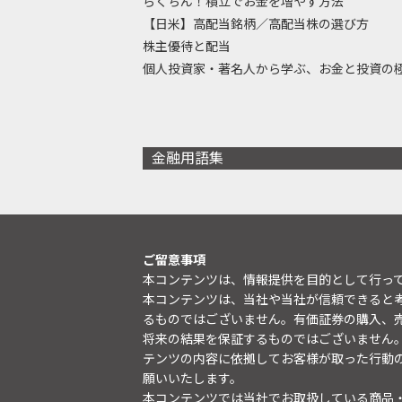
らくちん！積立でお金を増やす方法
【日米】高配当銘柄／高配当株の選び方
株主優待と配当
個人投資家・著名人から学ぶ、お金と投資の
金融用語集
ご留意事項
本コンテンツは、情報提供を目的として行っ
本コンテンツは、当社や当社が信頼できると
るものではございません。有価証券の購入、
将来の結果を保証するものではございません
テンツの内容に依拠してお客様が取った行動
願いいたします。
本コンテンツでは当社でお取扱している商品