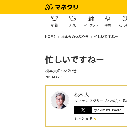
新着
人気
マーケット
特集
初心
HOME
松本大のつぶやき
忙しいですねー
忙しいですねー
松本大のつぶやき
2013/06/11
松本 大
マネックスグループ株式会社 取
@okimatsumoto
もっと見る