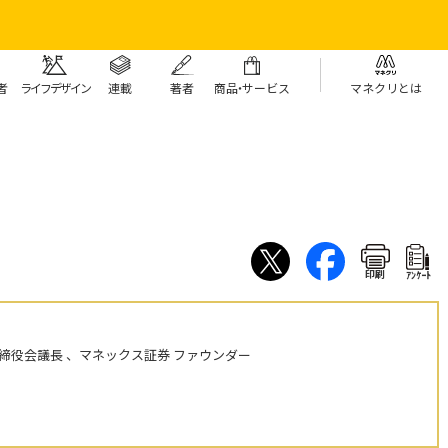
者
ライフデザイン
連載
著者
商
品・
サービス
マネクリとは
印刷
ｱﾝｹｰﾄ
締役会議長 、マネックス証券 ファウンダー