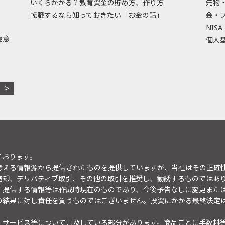
いくらかかる？教育資金の貯め方、作り方
先物
転職するなら知っておきたい「お金の話」
金・
NISA
極意
個人型
ております。
考える情報源から提供されたものを提供していますが、当社はその正確
売却、デリバティブ取引、その他の取引を推奨し、勧誘するものではあ
。提供する情報等は作成時現在のものであり、今後予告なしに変更また
の結果に対し責任を負うものではございません。投資にかかる最終決定
・サービス等について言及している部分があります。商品ごとに手数料