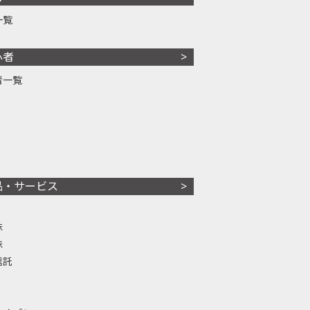
一覧
心者
者一覧
品・サービス
株
株
信託