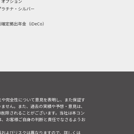
・オプション
プラチナ・シルバー
確定拠出年金（iDeCo）
性や完全性について意見を表明し、また保証す
りません。また、過去の実績や予想・意見は、
は削除されることがございます。当社は本コン
は、お客様ご自身の判断と責任でなさるようお
等およびリスクは異なりますので、詳しくは