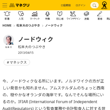
口座開設
ログイン
新着
人気
マーケット
特集
初心者
ライフデザイン
連載
著者
商
HOME
松本大のつぶやき
ノードウィク
ノードウィク
松本大のつぶやき
松本 大
2013/04/15
マネックス
今、ノードウィクなる所にいます。ノルドワイクの方が正
しい発音かも知れません。アムステルダムのちょっと西南
の、穏やかなオランダの海岸です。なんでそんな場所にい
るのか。IFIAR (International Forum of Independent
AuditRegulators) という監査業務や会計監査人に対する世