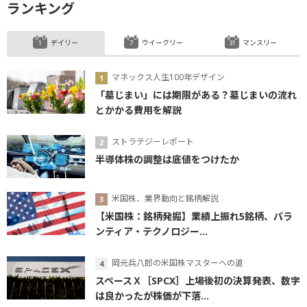
ランキング
デイリー
ウイークリー
マンスリー
マネックス人生100年デザイン
「墓じまい」には期限がある？墓じまいの流れ
とかかる費用を解説
ストラテジーレポート
半導体株の調整は底値をつけたか
米国株、業界動向と銘柄解説
【米国株：銘柄発掘】業績上振れ5銘柄、パラ
ンティア・テクノロジー...
岡元兵八郎の米国株マスターへの道
スペースＸ［SPCX］上場後初の決算発表、数字
は良かったが株価が下落...