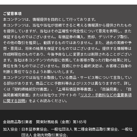
ご留意事項
本コンテンツは、情報提供を目的として行っております。
本コンテンツは、当社や当社が信頼できると考える情報源から提供されたもの
を提供していますが、当社はその正確性や完全性について意見を表明し、また
保証するものではございません。有価証券の購入、売却、デリバティブ取引、
その他の取引を推奨し、勧誘するものではありません。また、過去の実績や予
想・意見は、将来の結果を保証するものではございません。提供する情報等は
作成時現在のものであり、今後予告なしに変更または削除されることがござい
ます。当社は本コンテンツの内容に依拠してお客様が取った行動の結果に対し
責任を負うものではございません。投資にかかる最終決定は、お客様ご自身の
判断と責任でなさるようお願いいたします。
本コンテンツでは当社でお取扱している商品・サービス等について言及してい
る部分があります。商品ごとに手数料等およびリスクは異なりますので、詳し
くは「契約締結前交付書面」、「上場有価証券等書面」、「目論見書」、「目
論見書補完書面」または当社ウェブサイトの「
リスク・手数料などの重要事項
に関する説明
」をよくお読みください。
金融商品取引業者 関東財務局長（金商）第165号
日本証券業協会、一般社団法人 第二種金融商品取引業協会、一般社
団法人 金融先物取引業協会、