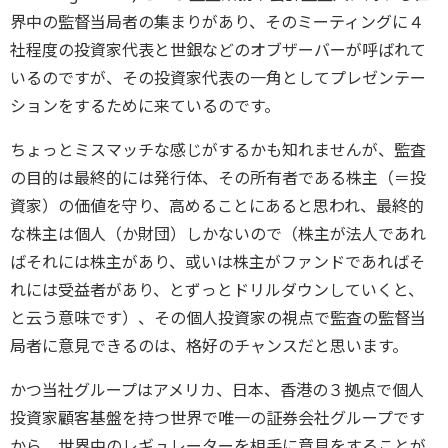
界中の監督当局者の集まりがあり、そのミーティングに４
社程度の投資家代表と世銀などのオブザーバーが呼ばれて
いるのですが、その投資家代表の一角としてプレゼンテー
ションをするために来ているのです。
ちょっとミスマッチな感じがするかも知れませんが、監査
の目的は最終的には発行体、その所有者である株主（＝投
資家）の価値を守り、高めることにあると思われ、最終的
な株主は個人（か財団）しかないので（株主が法人であれ
ばそれには株主があり、或いは株主がファンドであればそ
れには受益者があり、とずっとドリルダウンしていくと、
と云う意味です）、その個人投資家の視点で監査の監督当
局者に意見できるのは、格好のチャンスだと思います。
かつ当社グループはアメリカ、日本、香港の３拠点で個人
投資家顧客基盤を持つ世界で唯一の証券会社グループです
から、世界中のレギュレーターを相手に意見をすることが