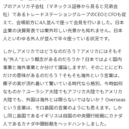
プのアメリカ子会社（マネックス証券から見ると兄弟会
社）であるトレードステーショングループのCEOとCFOも従
えて、会場前方に4人並んで座って会見を行いました。日本
企業の決算発表では案外珍しい光景かも知れません。日本
人といわゆる外人が並んで半々座っている状況です。
しかしアメリカではどうなのだろう？アメリカにはそもそ
も"外人"という概念があるのだろうか？日本ではよく国内
事業と海外事業とか分けて議論しますが、そのことにどれ
だけの意味があるのだろう？そもそも海外という言葉は、
椰子の実が流れ着いて驚いている時代なら格別、今時如何
なものか？ユーラシア大陸でもアフリカ大陸でもアメリカ
大陸でも、外国は海外とは限らないではないか？ Overseas
という言葉は、モロ島国の言葉のようにも思えます。しか
し同じ島国であるイギリスは自国の中央銀行総裁にカナダ
人であるカナダ中銀総裁をヘッドハントしました。