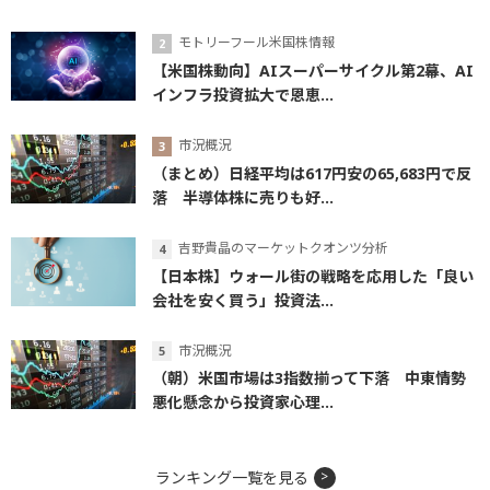
モトリーフール米国株情報
【米国株動向】AIスーパーサイクル第2幕、AI
インフラ投資拡大で恩恵...
市況概況
（まとめ）日経平均は617円安の65,683円で反
落 半導体株に売りも好...
吉野貴晶のマーケットクオンツ分析
【日本株】ウォール街の戦略を応用した「良い
会社を安く買う」投資法...
市況概況
（朝）米国市場は3指数揃って下落 中東情勢
悪化懸念から投資家心理...
ランキング一覧を見る