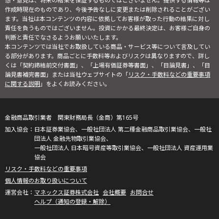
想・意見は、将来の結果を保証するものではございません。提供する情報等は
作成時現在のものであり、今後予告なしに変更または削除されることがござい
ます。当社は本コンテンツの内容に依拠してお客様が取った行動の結果に対し
責任を負うものではございません。投資にかかる最終決定は、お客様ご自身の
判断と責任でなさるようお願いいたします。
本コンテンツでは当社でお取扱している商品・サービス等について言及してい
る部分があります。商品ごとに手数料等およびリスクは異なりますので、詳し
くは「契約締結前交付書面」、「上場有価証券等書面」、「目論見書」、「目
論見書補完書面」または当社ウェブサイトの「
リスク・手数料などの重要事項
に関する説明
」をよくお読みください。
金融商品取引業者 関東財務局長（金商）第165号
日本証券業協会、一般社団法人 第二種金融商品取引業協会、一般社
団法人 金融先物取引業協会、
一般社団法人 日本暗号資産等取引業協会、一般社団法人 資産運用業
協会
リスク・手数料などの重要事項
個人情報のお取り扱いについて
マネックス証券株式会社
会社概要
お問合せ
ヘルプ（通知の登録・解除）