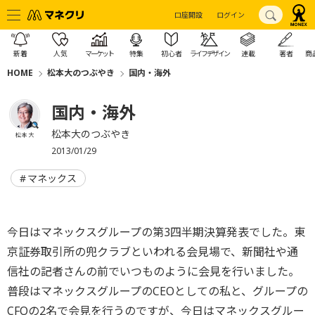
口座開設
ログイン
新着
人気
マーケット
特集
初心者
ライフデザイン
連載
著者
商
HOME
松本大のつぶやき
国内・海外
国内・海外
松本大のつぶやき
松本 大
2013/01/29
マネックス
今日はマネックスグループの第3四半期決算発表でした。東
京証券取引所の兜クラブといわれる会見場で、新聞社や通
信社の記者さんの前でいつものように会見を行いました。
普段はマネックスグループのCEOとしての私と、グループの
CFOの2名で会見を行うのですが、今日はマネックスグルー