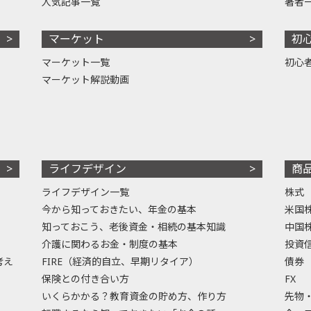
人気記事一覧
著者
マーケット
初
マーケット一覧
初心
マーケット解説動画
ライフデザイン
商
ライフデザイン一覧
株式
今から知っておきたい、年金の基本
米国
知っておこう、老後資金・相続の基本知識
中国
介護に関わるお金・制度の基本
投資
考え
FIRE（経済的自立、早期リタイア）
債券
保険との付き合い方
FX
いくらかかる？教育資金の貯め方、作り方
先物