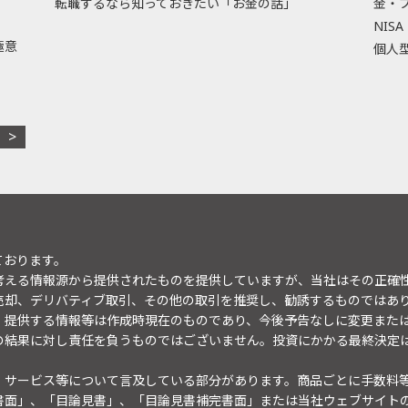
転職するなら知っておきたい「お金の話」
金・
NISA
極意
個人型
ております。
考える情報源から提供されたものを提供していますが、当社はその正確
売却、デリバティブ取引、その他の取引を推奨し、勧誘するものではあ
。提供する情報等は作成時現在のものであり、今後予告なしに変更また
の結果に対し責任を負うものではございません。投資にかかる最終決定
・サービス等について言及している部分があります。商品ごとに手数料
書面」、「目論見書」、「目論見書補完書面」または当社ウェブサイト