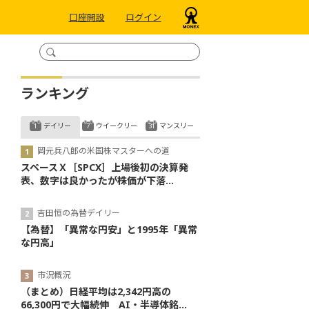
口座開設
ログイン
ランキング
デイリー
ウイークリー
マンスリー
岡元兵八郎の米国株マスターへの道
スペースＸ［SPCX］上場後初の決算発
表、数字は良かったが株価が下落...
吉田恒の為替デイリー
【為替】「異常な円安」と1995年「異常
な円高」
市況概況
（まとめ）日経平均は2,342円高の
66,300円で大幅続伸 AI・半導体銘...