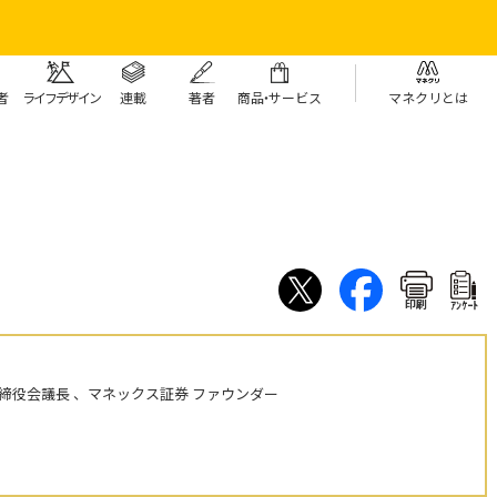
者
ライフデザイン
連載
著者
商
品・
サービス
マネクリとは
印刷
ｱﾝｹｰﾄ
締役会議長 、マネックス証券 ファウンダー