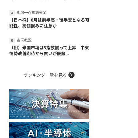
相場一点喜怒哀楽
【日本株】8月は前半高・後半安となる可
能性、高値掴みに注意か
市況概況
（朝）米国市場は3指数揃って上昇 中東
情勢改善期待から買いが優勢...
ランキング一覧を見る