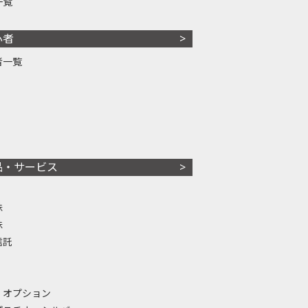
一覧
心者
者一覧
品・サービス
株
株
信託
・オプション