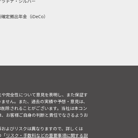
プラチナ・シルバー
確定拠出年金（iDeCo）
性や完全性について意見を表明し、また保証す
りません。また、過去の実績や予想・意見は、
は削除されることがございます。当社は本コン
は、お客様ご自身の判断と責任でなさるようお
等およびリスクは異なりますので、詳しくは
の「
リスク・手数料などの重要事項に関する説