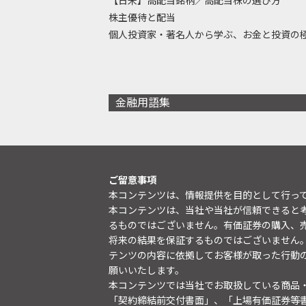
【日米】高配当銘柄／高配当株の選び方
株主優待と配当
個人投資家・著名人から学ぶ、お金と投資の
金融用語集
ご留意事項
本コンテンツは、情報提供を目的として行っ
本コンテンツは、当社や当社が信頼できると
るものではございません。有価証券の購入、
将来の結果を保証するものではございません
テンツの内容に依拠してお客様が取った行動
願いいたします。
本コンテンツでは当社でお取扱している商品
「契約締結前交付書面」、「上場有価証券等