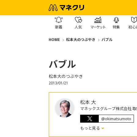
新着
人気
マーケット
特集
初心
HOME
松本大のつぶやき
バブル
バブル
松本大のつぶやき
2013/01/21
松本 大
マネックスグループ株式会社 取
@okimatsumoto
もっと見る