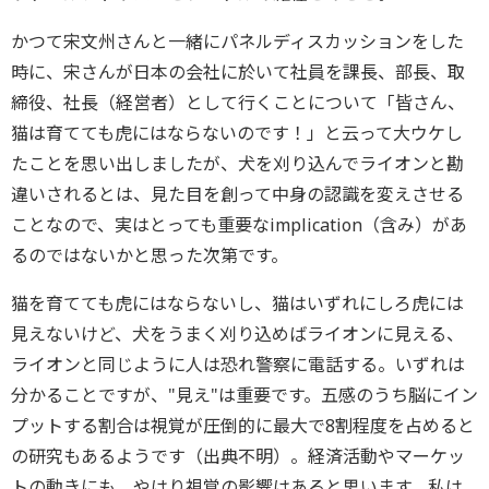
かつて宋文州さんと一緒にパネルディスカッションをした
時に、宋さんが日本の会社に於いて社員を課長、部長、取
締役、社長（経営者）として行くことについて「皆さん、
猫は育てても虎にはならないのです！」と云って大ウケし
たことを思い出しましたが、犬を刈り込んでライオンと勘
違いされるとは、見た目を創って中身の認識を変えさせる
ことなので、実はとっても重要なimplication（含み）があ
るのではないかと思った次第です。
猫を育てても虎にはならないし、猫はいずれにしろ虎には
見えないけど、犬をうまく刈り込めばライオンに見える、
ライオンと同じように人は恐れ警察に電話する。いずれは
分かることですが、"見え"は重要です。五感のうち脳にイン
プットする割合は視覚が圧倒的に最大で8割程度を占めると
の研究もあるようです（出典不明）。経済活動やマーケッ
トの動きにも、やはり視覚の影響はあると思います。私は