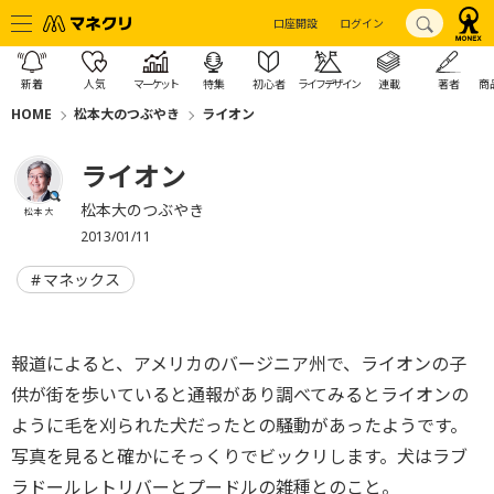
口座開設
ログイン
新着
人気
マーケット
特集
初心者
ライフデザイン
連載
著者
商
HOME
松本大のつぶやき
ライオン
ライオン
松本大のつぶやき
松本 大
2013/01/11
マネックス
報道によると、アメリカのバージニア州で、ライオンの子
供が街を歩いていると通報があり調べてみるとライオンの
ように毛を刈られた犬だったとの騒動があったようです。
写真を見ると確かにそっくりでビックリします。犬はラブ
ラドールレトリバーとプードルの雑種とのこと。