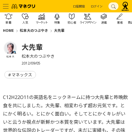
口座開設
ログイン
新着
人気
マーケット
特集
初心者
ライフデザイン
連載
著者
商
HOME
松本大のつぶやき
大先輩
大先輩
松本大のつぶやき
松本 大
2012/09/05
マネックス
C12H22O11の英語名をニックネームに持つ大先輩と昨晩飲
食を共にしました。大先輩、相変わらず超お元気です。と
にかく明るい。とにかく面白い。そしてとにかくキレがい
いと云うか視点が新鮮かつ本質を突いています。大先輩は
世界的な伝説のトレーダーですが、未だに実績も、その味