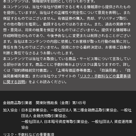
本コンテンツは、情報提供を目的として行っております。
本コンテンツは、当社や当社が信頼できると考える情報源から提供されたもの
を提供していますが、当社はその正確性や完全性について意見を表明し、また
保証するものではございません。有価証券の購入、売却、デリバティブ取引、
その他の取引を推奨し、勧誘するものではありません。また、過去の実績や予
想・意見は、将来の結果を保証するものではございません。提供する情報等は
作成時現在のものであり、今後予告なしに変更または削除されることがござい
ます。当社は本コンテンツの内容に依拠してお客様が取った行動の結果に対し
責任を負うものではございません。投資にかかる最終決定は、お客様ご自身の
判断と責任でなさるようお願いいたします。
本コンテンツでは当社でお取扱している商品・サービス等について言及してい
る部分があります。商品ごとに手数料等およびリスクは異なりますので、詳し
くは「契約締結前交付書面」、「上場有価証券等書面」、「目論見書」、「目
論見書補完書面」または当社ウェブサイトの「
リスク・手数料などの重要事項
に関する説明
」をよくお読みください。
金融商品取引業者 関東財務局長（金商）第165号
日本証券業協会、一般社団法人 第二種金融商品取引業協会、一般社
団法人 金融先物取引業協会、
一般社団法人 日本暗号資産等取引業協会、一般社団法人 資産運用業
協会
リスク・手数料などの重要事項