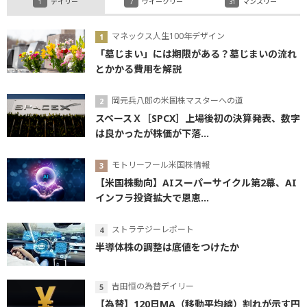
デイリー
ウイークリー
マンスリー
マネックス人生100年デザイン
「墓じまい」には期限がある？墓じまいの流れ
とかかる費用を解説
岡元兵八郎の米国株マスターへの道
スペースＸ［SPCX］上場後初の決算発表、数字
は良かったが株価が下落...
モトリーフール米国株情報
【米国株動向】AIスーパーサイクル第2幕、AI
インフラ投資拡大で恩恵...
ストラテジーレポート
半導体株の調整は底値をつけたか
吉田恒の為替デイリー
【為替】120日MA（移動平均線）割れが示す円