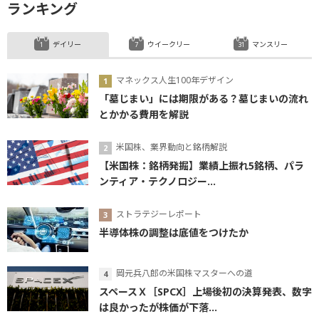
ランキング
デイリー
ウイークリー
マンスリー
マネックス人生100年デザイン
「墓じまい」には期限がある？墓じまいの流れ
とかかる費用を解説
米国株、業界動向と銘柄解説
【米国株：銘柄発掘】業績上振れ5銘柄、パラ
ンティア・テクノロジー...
ストラテジーレポート
半導体株の調整は底値をつけたか
岡元兵八郎の米国株マスターへの道
スペースＸ［SPCX］上場後初の決算発表、数字
は良かったが株価が下落...