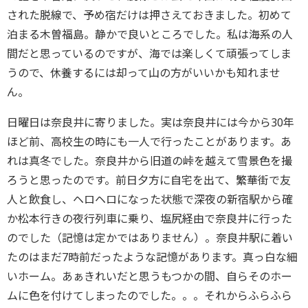
された脱線で、予め宿だけは押さえておきました。初めて
泊まる木曽福島。静かで良いところでした。私は海系の人
間だと思っているのですが、海では楽しくて頑張ってしま
うので、休養するには却って山の方がいいかも知れませ
ん。
日曜日は奈良井に寄りました。実は奈良井には今から30年
ほど前、高校生の時にも一人で行ったことがあります。あ
れは真冬でした。奈良井から旧道の峠を越えて雪景色を撮
ろうと思ったのです。前日夕方に自宅を出て、繁華街で友
人と飲食し、ヘロヘロになった状態で深夜の新宿駅から確
か松本行きの夜行列車に乗り、塩尻経由で奈良井に行った
のでした（記憶は定かではありません）。奈良井駅に着い
たのはまだ7時前だったような記憶があります。真っ白な細
いホーム。あぁきれいだと思うもつかの間、自らそのホー
ムに色を付けてしまったのでした。。。それからふらふら