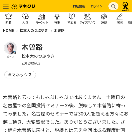
口座開設
ログイン
新着
人気
マーケット
特集
初心者
ライフデザイン
連載
著者
商
HOME
松本大のつぶやき
木曽路
木曽路
松本大のつぶやき
松本 大
2012/09/03
マネックス
木曽路と云ってもしゃぶしゃぶではありません。土曜日の
名古屋での全国投資セミナーの後、脱線して木曽路に寄っ
てみました。名古屋のセミナーでは300人を超える方々にお
越し頂き、大変盛況でした。ありがとうございました。さ
て話を木曽路に戻すと、脱線とは云え今回は或る程度計画