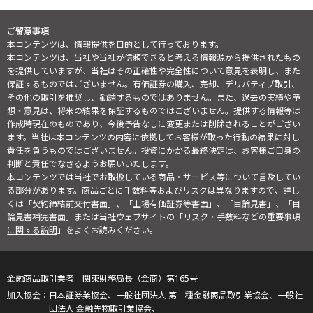
ご留意事項
本コンテンツは、情報提供を目的として行っております。
本コンテンツは、当社や当社が信頼できると考える情報源から提供されたもの
を提供していますが、当社はその正確性や完全性について意見を表明し、また
保証するものではございません。有価証券の購入、売却、デリバティブ取引、
その他の取引を推奨し、勧誘するものではありません。また、過去の実績や予
想・意見は、将来の結果を保証するものではございません。提供する情報等は
作成時現在のものであり、今後予告なしに変更または削除されることがござい
ます。当社は本コンテンツの内容に依拠してお客様が取った行動の結果に対し
責任を負うものではございません。投資にかかる最終決定は、お客様ご自身の
判断と責任でなさるようお願いいたします。
本コンテンツでは当社でお取扱している商品・サービス等について言及してい
る部分があります。商品ごとに手数料等およびリスクは異なりますので、詳し
くは「契約締結前交付書面」、「上場有価証券等書面」、「目論見書」、「目
論見書補完書面」または当社ウェブサイトの「
リスク・手数料などの重要事項
に関する説明
」をよくお読みください。
金融商品取引業者 関東財務局長（金商）第165号
日本証券業協会、一般社団法人 第二種金融商品取引業協会、一般社
団法人 金融先物取引業協会、