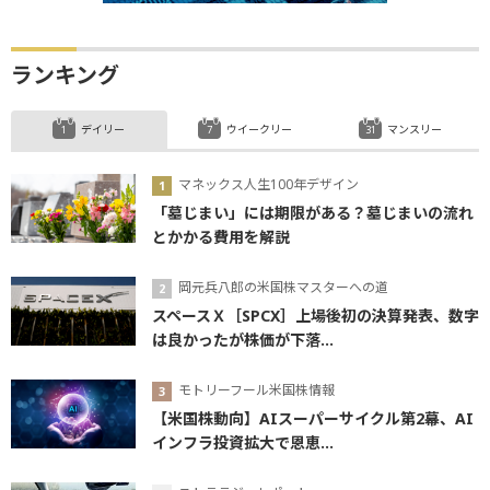
ランキング
デイリー
ウイークリー
マンスリー
マネックス人生100年デザイン
「墓じまい」には期限がある？墓じまいの流れ
とかかる費用を解説
岡元兵八郎の米国株マスターへの道
スペースＸ［SPCX］上場後初の決算発表、数字
は良かったが株価が下落...
モトリーフール米国株情報
【米国株動向】AIスーパーサイクル第2幕、AI
インフラ投資拡大で恩恵...