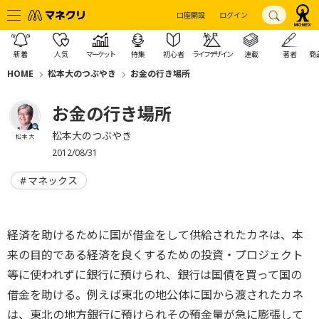
口座開設
ログイン
新着
人気
マーケット
特集
初心者
ライフデザイン
連載
著者
商
HOME
松本大のつぶやき
お金の行き場所
お金の行き場所
松本大のつぶやき
松本 大
2012/08/31
マネックス
経済を助けるために国が借金をして供給されたカネは、本
来の目的である経済を良くするための投資・プロジェクト
等に使われずに銀行に預けられ、銀行は国債を買って国の
借金を助ける。例えば東北の地公体に国から渡されたカネ
は、東北の地方銀行に預けられその預金量が急に膨張して