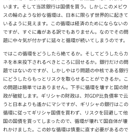
います。そして当該銀行は国債を買う。しかしこのメビウ
スの輪のような妙な循環は、日本に限らず世界的に起きて
いるように見えます。この循環は経済のためにならないの
ですが、すぐに毒がある訳でもありません。なのでその問
題に中々気が付かずに延々と循環が続いてしまうのです。
ではこの循環をどうしたら絶てるか。そしてどうしたらカ
ネを本来投下されるべきところに回せるか。銀行だけの問
題ではないのですが、しかしやはり問題の中核である銀行
にどうしたらもっとリスクを取らせることができるか。こ
の問題は簡単ではありません。下手に循環を壊すと国の財
政が破綻します。ギリシャの財政は、対GDP比負債率で云
うと日本よりも遙かにマシですが、ギリシャの銀行はこの
循環に従ってギリシャ国債を買わず、リスクを回避して他
国の国債を買ってしまったので、循環が壊れて国自体が壊
れかけました。この妙な循環は慎重に直す必要があるので