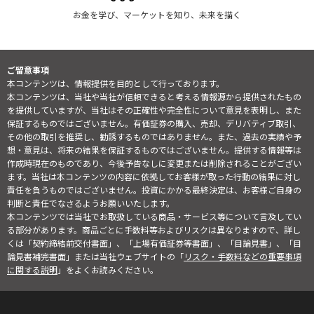
お金を学び、マーケットを知り、未来を描く
ご留意事項
本コンテンツは、情報提供を目的として行っております。
本コンテンツは、当社や当社が信頼できると考える情報源から提供されたもの
を提供していますが、当社はその正確性や完全性について意見を表明し、また
保証するものではございません。有価証券の購入、売却、デリバティブ取引、
その他の取引を推奨し、勧誘するものではありません。また、過去の実績や予
想・意見は、将来の結果を保証するものではございません。提供する情報等は
作成時現在のものであり、今後予告なしに変更または削除されることがござい
ます。当社は本コンテンツの内容に依拠してお客様が取った行動の結果に対し
責任を負うものではございません。投資にかかる最終決定は、お客様ご自身の
判断と責任でなさるようお願いいたします。
本コンテンツでは当社でお取扱している商品・サービス等について言及してい
る部分があります。商品ごとに手数料等およびリスクは異なりますので、詳し
くは「契約締結前交付書面」、「上場有価証券等書面」、「目論見書」、「目
論見書補完書面」または当社ウェブサイトの「
リスク・手数料などの重要事項
に関する説明
」をよくお読みください。