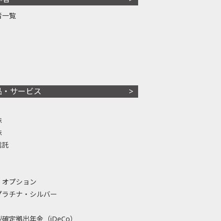
者一覧
品・サービス
株
株
信託
・オプション
プラチナ・シルバー
確定拠出年金（iDeCo）