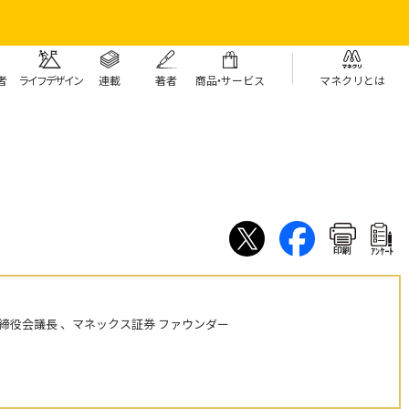
者
ライフデザイン
連載
著者
商
品・
サービス
マネクリとは
印刷
ｱﾝｹｰﾄ
締役会議長 、マネックス証券 ファウンダー