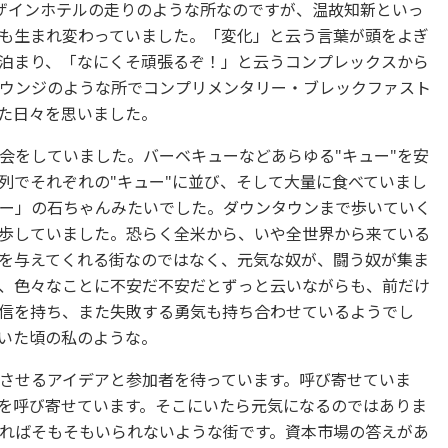
ザインホテルの走りのような所なのですが、温故知新といっ
も生まれ変わっていました。「変化」と云う言葉が頭をよぎ
泊まり、「なにくそ頑張るぞ！」と云うコンプレックスから
ウンジのような所でコンプリメンタリー・ブレックファスト
た日々を思いました。
会をしていました。バーベキューなどあらゆる"キュー"を安
列でそれぞれの"キュー"に並び、そして大量に食べていまし
ー」の石ちゃんみたいでした。ダウンタウンまで歩いていく
歩していました。恐らく全米から、いや全世界から来ている
を与えてくれる街なのではなく、元気な奴が、闘う奴が集ま
、色々なことに不安だ不安だとずっと云いながらも、前だけ
信を持ち、また失敗する勇気も持ち合わせているようでし
いた頃の私のような。
させるアイデアと参加者を待っています。呼び寄せていま
を呼び寄せています。そこにいたら元気になるのではありま
ればそもそもいられないような街です。資本市場の答えがあ