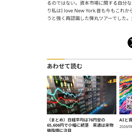
るのではない。資本市場に関する自分な
り私はI love New York.昔も
うと強く再認識した弾丸ツアーでした。
あわせて読む
（まとめ）日経平均は76円安の
AIと
65,606円で小幅に続落 来週は米物
2026/0
価指標に注目