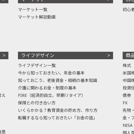
マーケット一覧
初心
マーケット解説動画
ライフデザイン
商
ライフデザイン一覧
株式
今から知っておきたい、年金の基本
米国
知っておこう、老後資金・相続の基本知識
中国
介護に関わるお金・制度の基本
投資
考え
FIRE（経済的自立、早期リタイア）
債券
保険との付き合い方
FX
いくらかかる？教育資金の貯め方、作り方
先物
転職するなら知っておきたい「お金の話」
金・
NISA
極意
個人型