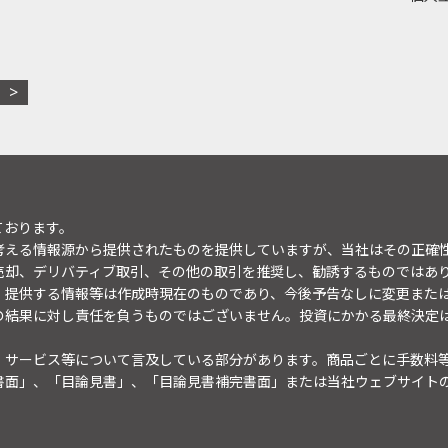
ております。
考える情報源から提供されたものを提供していますが、当社はその正確
売却、デリバティブ取引、その他の取引を推奨し、勧誘するものではあ
。提供する情報等は作成時現在のものであり、今後予告なしに変更また
の結果に対し責任を負うものではございません。投資にかかる最終決定
・サービス等について言及している部分があります。商品ごとに手数料
書面」、「目論見書」、「目論見書補完書面」または当社ウェブサイト