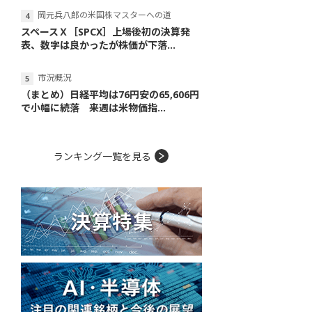
岡元兵八郎の米国株マスターへの道
スペースＸ［SPCX］上場後初の決算発
表、数字は良かったが株価が下落...
市況概況
（まとめ）日経平均は76円安の65,606円
で小幅に続落 来週は米物価指...
ランキング一覧を見る