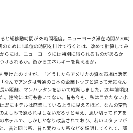
ると総移動時間が35時間程度。ニューヨーク滞在時間が70時
間のために1単位の時間を掛けて行くとは、改めて計算してみ
からには、ニューヨークには特別に得られるものがあるか
つけられるか。街からエネルギーを貰えるか。
も受けたのですが、「どうしたらアメリカの資本市場は活気
「なんでアンタは普通の日本の企業トップと違って元気なん
長い距離、マンハッタンを歩いて縦断しました。20年前頃良
た。建物には何も書いてない。昔も今も、私は目立たない小
は既にホテルは廃業しているように見えるほど、なんの変哲
のよしみで怒られはしないだろうと考え、思い切ってドアを
のホテルで、しかしかなり改装されており、若いスタッフが
と、昔と同じ所、昔と変わった所などを説明してくれて、部