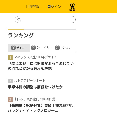
口座開設
ログイン
ランキング
デイリー
ウイークリー
マンスリー
マネックス人生100年デザイン
「墓じまい」には期限がある？墓じまい
の流れとかかる費用を解説
ストラテジーレポート
半導体株の調整は底値をつけたか
米国株、業界動向と銘柄解説
【米国株：銘柄発掘】業績上振れ5銘柄、
パランティア・テクノロジー...