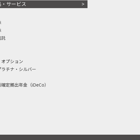
品・サービス
株
株
信託
・オプション
プラチナ・シルバー
確定拠出年金（iDeCo）