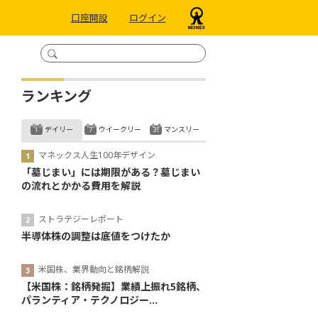
口座開設
ログイン
ランキング
デイリー
ウイークリー
マンスリー
マネックス人生100年デザイン
「墓じまい」には期限がある？墓じまい
の流れとかかる費用を解説
ストラテジーレポート
半導体株の調整は底値をつけたか
米国株、業界動向と銘柄解説
【米国株：銘柄発掘】業績上振れ5銘柄、
パランティア・テクノロジー...