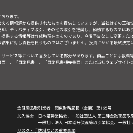
ております。
考える情報源から提供されたものを提供していますが、当社はその正確
売却、デリバティブ取引、その他の取引を推奨し、勧誘するものではあ
。提供する情報等は作成時現在のものであり、今後予告なしに変更また
の結果に対し責任を負うものではございません。投資にかかる最終決定
・サービス等について言及している部分があります。商品ごとに手数料
書面」、「目論見書」、「目論見書補完書面」または当社ウェブサイト
金融商品取引業者 関東財務局長（金商）第165号
日本証券業協会、一般社団法人 第二種金融商品取
一般社団法人 日本暗号資産等取引業協会、一般社
リスク・手数料などの重要事項