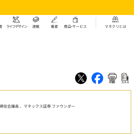
者
ライフデザイン
連載
著者
商
品・
サービス
マネクリとは
印刷
ｱﾝｹｰﾄ
締役会議長 、マネックス証券 ファウンダー