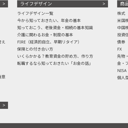
ライフデザイン
商
ライフデザイン一覧
株式
今から知っておきたい、年金の基本
米国
知っておこう、老後資金・相続の基本知識
中国
介護に関わるお金・制度の基本
投資
考え
FIRE（経済的自立、早期リタイア）
債券
保険との付き合い方
FX
いくらかかる？教育資金の貯め方、作り方
先物
転職するなら知っておきたい「お金の話」
金・
NISA
極意
個人型