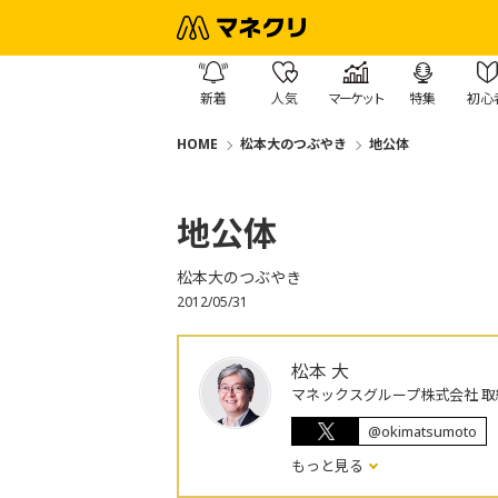
新着
人気
マーケット
特集
初心
HOME
松本大のつぶやき
地公体
地公体
松本大のつぶやき
2012/05/31
松本 大
マネックスグループ株式会社 取
@okimatsumoto
もっと見る