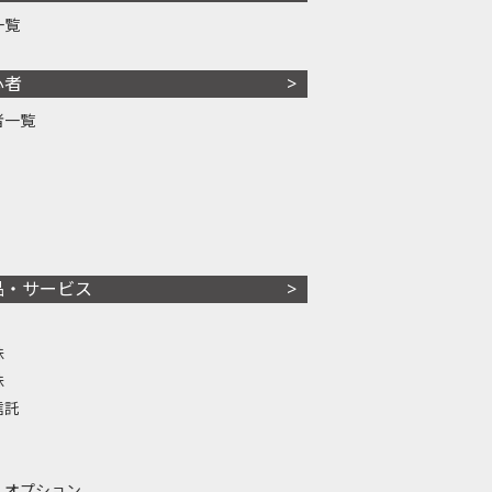
一覧
心者
者一覧
品・サービス
株
株
信託
・オプション