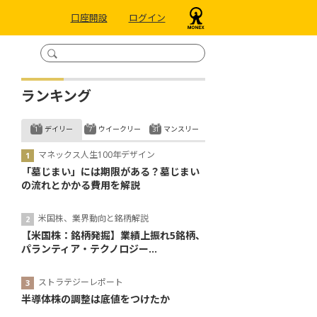
口座開設
ログイン
ランキング
デイリー
ウイークリー
マンスリー
マネックス人生100年デザイン
「墓じまい」には期限がある？墓じまい
の流れとかかる費用を解説
米国株、業界動向と銘柄解説
【米国株：銘柄発掘】業績上振れ5銘柄、
パランティア・テクノロジー...
ストラテジーレポート
半導体株の調整は底値をつけたか