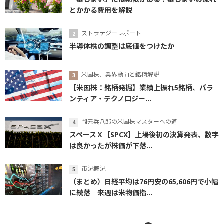
とかかる費用を解説
ストラテジーレポート
半導体株の調整は底値をつけたか
米国株、業界動向と銘柄解説
【米国株：銘柄発掘】業績上振れ5銘柄、パラ
ンティア・テクノロジー...
岡元兵八郎の米国株マスターへの道
スペースＸ［SPCX］上場後初の決算発表、数字
は良かったが株価が下落...
市況概況
（まとめ）日経平均は76円安の65,606円で小幅
に続落 来週は米物価指...