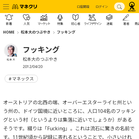
口座開設
ログイン
新着
人気
マーケット
特集
初心者
ライフデザイン
連載
著者
商
HOME
松本大のつぶやき
フッキング
フッキング
松本大のつぶやき
松本 大
2012/04/20
マネックス
オーストリアの北西の端、オーバーエスターライヒ州とい
う州の、ドイツ国境に近いところに、人口104名のフッキン
グという村（というよりは集落に近いでしょうか）がある
そうです。綴りは「Fucking」。これは流石に驚きの名前で
す。11世紀頃から記録に表れるということで、小さいけれ