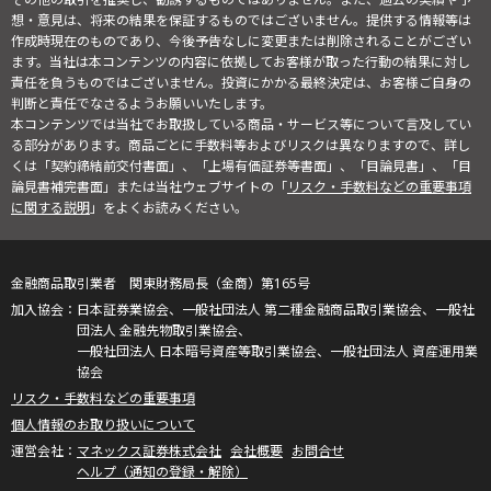
想・意見は、将来の結果を保証するものではございません。提供する情報等は
作成時現在のものであり、今後予告なしに変更または削除されることがござい
ます。当社は本コンテンツの内容に依拠してお客様が取った行動の結果に対し
責任を負うものではございません。投資にかかる最終決定は、お客様ご自身の
判断と責任でなさるようお願いいたします。
本コンテンツでは当社でお取扱している商品・サービス等について言及してい
る部分があります。商品ごとに手数料等およびリスクは異なりますので、詳し
くは「契約締結前交付書面」、「上場有価証券等書面」、「目論見書」、「目
論見書補完書面」または当社ウェブサイトの「
リスク・手数料などの重要事項
に関する説明
」をよくお読みください。
金融商品取引業者 関東財務局長（金商）第165号
日本証券業協会、一般社団法人 第二種金融商品取引業協会、一般社
団法人 金融先物取引業協会、
一般社団法人 日本暗号資産等取引業協会、一般社団法人 資産運用業
協会
リスク・手数料などの重要事項
個人情報のお取り扱いについて
マネックス証券株式会社
会社概要
お問合せ
ヘルプ（通知の登録・解除）