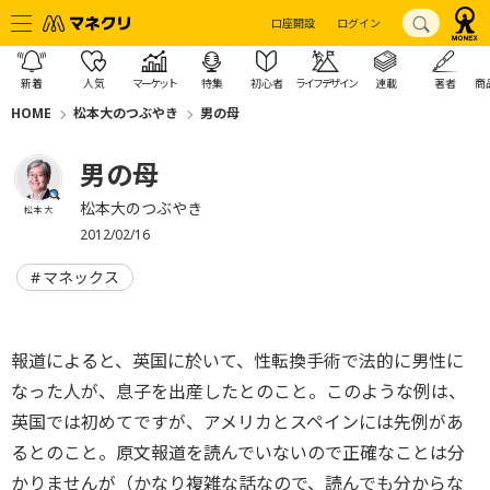
口座開設
ログイン
新着
人気
マーケット
特集
初心者
ライフデザイン
連載
著者
商
HOME
松本大のつぶやき
男の母
男の母
松本大のつぶやき
松本 大
2012/02/16
マネックス
報道によると、英国に於いて、性転換手術で法的に男性に
なった人が、息子を出産したとのこと。このような例は、
英国では初めてですが、アメリカとスペインには先例があ
るとのこと。原文報道を読んでいないので正確なことは分
かりませんが（かなり複雑な話なので、読んでも分からな