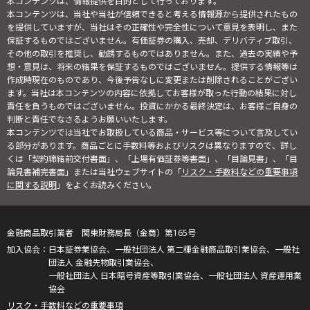
本コンテンツは、情報提供を目的として行っております。
本コンテンツは、当社や当社が信頼できると考える情報源から提供されたもの
を提供していますが、当社はその正確性や完全性について意見を表明し、また
保証するものではございません。有価証券の購入、売却、デリバティブ取引、
その他の取引を推奨し、勧誘するものではありません。また、過去の実績や予
想・意見は、将来の結果を保証するものではございません。提供する情報等は
作成時現在のものであり、今後予告なしに変更または削除されることがござい
ます。当社は本コンテンツの内容に依拠してお客様が取った行動の結果に対し
責任を負うものではございません。投資にかかる最終決定は、お客様ご自身の
判断と責任でなさるようお願いいたします。
本コンテンツでは当社でお取扱している商品・サービス等について言及してい
る部分があります。商品ごとに手数料等およびリスクは異なりますので、詳し
くは「契約締結前交付書面」、「上場有価証券等書面」、「目論見書」、「目
論見書補完書面」または当社ウェブサイトの「
リスク・手数料などの重要事項
に関する説明
」をよくお読みください。
金融商品取引業者 関東財務局長（金商）第165号
日本証券業協会、一般社団法人 第二種金融商品取引業協会、一般社
団法人 金融先物取引業協会、
一般社団法人 日本暗号資産等取引業協会、一般社団法人 資産運用業
協会
リスク・手数料などの重要事項