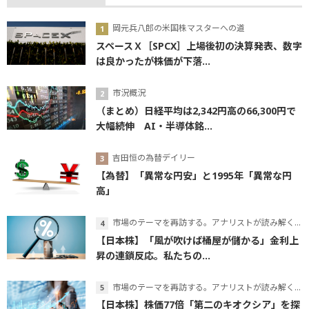
岡元兵八郎の米国株マスターへの道
スペースＸ［SPCX］上場後初の決算発表、数字
は良かったが株価が下落...
市況概況
（まとめ）日経平均は2,342円高の66,300円で
大幅続伸 AI・半導体銘...
吉田恒の為替デイリー
【為替】「異常な円安」と1995年「異常な円
高」
市場のテーマを再訪する。アナリストが読み解くテーマの本質
【日本株】「風が吹けば桶屋が儲かる」金利上
昇の連鎖反応。私たちの...
市場のテーマを再訪する。アナリストが読み解くテーマの本質
【日本株】株価77倍「第二のキオクシア」を探