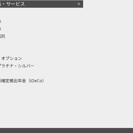
品・サービス
株
株
信託
・オプション
プラチナ・シルバー
確定拠出年金（iDeCo）