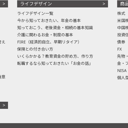
ライフデザイン
商
ライフデザイン一覧
株式
今から知っておきたい、年金の基本
米国
知っておこう、老後資金・相続の基本知識
中国
介護に関わるお金・制度の基本
投資
考え
FIRE（経済的自立、早期リタイア）
債券
保険との付き合い方
FX
いくらかかる？教育資金の貯め方、作り方
先物
転職するなら知っておきたい「お金の話」
金・
NISA
極意
個人型