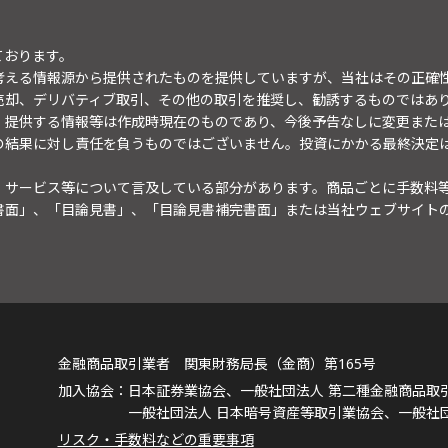
ております。
考える情報源から提供されたものを提供していますが、当社はその正確
売却、デリバティブ取引、その他の取引を推奨し、勧誘するものではあ
。提供する情報等は作成時現在のものであり、今後予告なしに変更また
の結果に対し責任を負うものではございません。投資にかかる最終決定
・サービス等について言及している部分があります。商品ごとに手数料
書面」、「目論見書」、「目論見書補完書面」または当社ウェブサイト
金融商品取引業者 関東財務局長（金商）第165号
日本証券業協会、一般社団法人 第二種金融商品取
一般社団法人 日本暗号資産等取引業協会、一般社
リスク・手数料などの重要事項