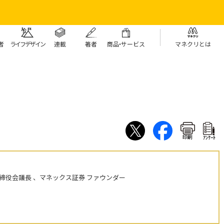
者
ライフデザイン
連載
著者
商
品・
サービス
マネクリとは
印刷
ｱﾝｹｰﾄ
締役会議長 、マネックス証券 ファウンダー