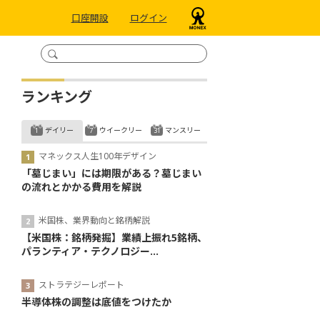
口座開設
ログイン
ランキング
デイリー
ウイークリー
マンスリー
マネックス人生100年デザイン
「墓じまい」には期限がある？墓じまい
の流れとかかる費用を解説
米国株、業界動向と銘柄解説
【米国株：銘柄発掘】業績上振れ5銘柄、
パランティア・テクノロジー...
ストラテジーレポート
半導体株の調整は底値をつけたか