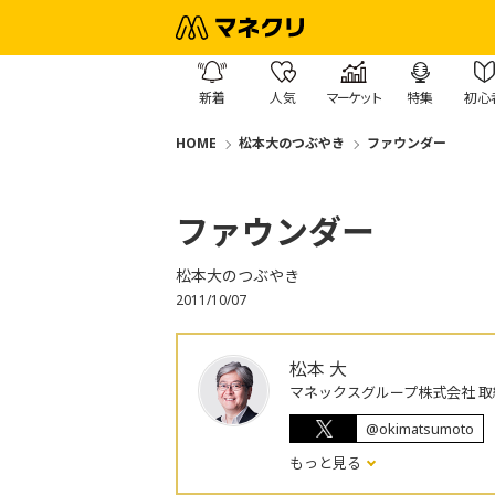
新着
人気
マーケット
特集
初心
HOME
松本大のつぶやき
ファウンダー
ファウンダー
松本大のつぶやき
2011/10/07
松本 大
マネックスグループ株式会社 取
@okimatsumoto
もっと見る