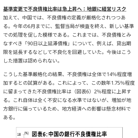
基準変更で不良債権比率は急上昇へ：地銀に経営リスク
加えて、中国では、不良債権の定義が厳格化されつつあ
る。今年の6月までに、監督当局が検査を終え、新しい基準
での処理を促した模様である。これまでは、不良債権とみ
なすべき「90日以上延滞債権」について、例えば、貸出期
限を延長するなどして不良化を回避していた。今後はこう
した措置は認められない。
こうした基準厳格化の結果、不良債権は全体で14％程度増
加するとの試算がある。これによって、この数年1.75％程度
に留まってきた不良債権比率は（図表6）2％程度に上昇す
る。これ自体は全く不安になる水準ではないが、増加が地
方銀行に偏っているため、地方経済への影響は懸念材料で
ある。