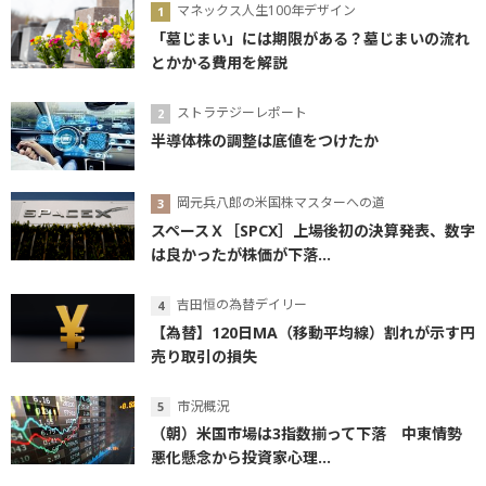
マネックス人生100年デザイン
「墓じまい」には期限がある？墓じまいの流れ
とかかる費用を解説
ストラテジーレポート
半導体株の調整は底値をつけたか
岡元兵八郎の米国株マスターへの道
スペースＸ［SPCX］上場後初の決算発表、数字
は良かったが株価が下落...
吉田恒の為替デイリー
【為替】120日MA（移動平均線）割れが示す円
売り取引の損失
市況概況
（朝）米国市場は3指数揃って下落 中東情勢
悪化懸念から投資家心理...