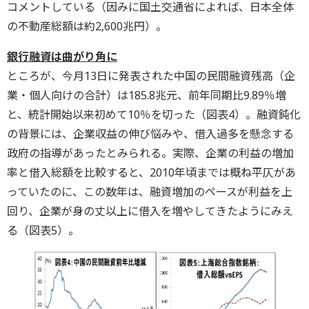
コメントしている（因みに国土交通省によれば、日本全体
の不動産総額は約2,600兆円）。
銀行融資は曲がり角に
ところが、今月13日に発表された中国の民間融資残高（企
業・個人向けの合計）は185.8兆元、前年同期比9.89％増
と、統計開始以来初めて10％を切った（図表4）。融資鈍化
の背景には、企業収益の伸び悩みや、借入過多を懸念する
政府の指導があったとみられる。実際、企業の利益の増加
率と借入総額を比較すると、2010年頃までは概ね平仄があ
っていたのに、この数年は、融資増加のペースが利益を上
回り、企業が身の丈以上に借入を増やしてきたようにみえ
る（図表5）。