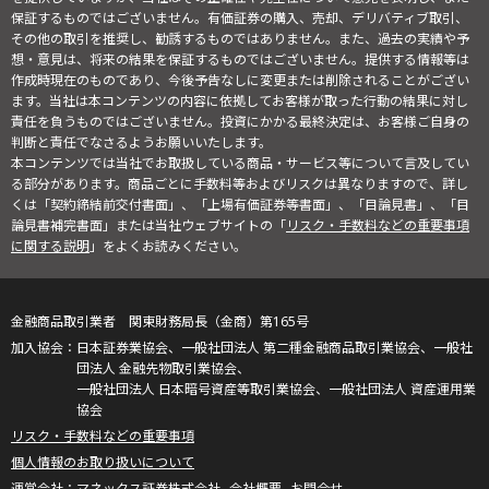
保証するものではございません。有価証券の購入、売却、デリバティブ取引、
その他の取引を推奨し、勧誘するものではありません。また、過去の実績や予
想・意見は、将来の結果を保証するものではございません。提供する情報等は
作成時現在のものであり、今後予告なしに変更または削除されることがござい
ます。当社は本コンテンツの内容に依拠してお客様が取った行動の結果に対し
責任を負うものではございません。投資にかかる最終決定は、お客様ご自身の
判断と責任でなさるようお願いいたします。
本コンテンツでは当社でお取扱している商品・サービス等について言及してい
る部分があります。商品ごとに手数料等およびリスクは異なりますので、詳し
くは「契約締結前交付書面」、「上場有価証券等書面」、「目論見書」、「目
論見書補完書面」または当社ウェブサイトの「
リスク・手数料などの重要事項
に関する説明
」をよくお読みください。
金融商品取引業者 関東財務局長（金商）第165号
日本証券業協会、一般社団法人 第二種金融商品取引業協会、一般社
団法人 金融先物取引業協会、
一般社団法人 日本暗号資産等取引業協会、一般社団法人 資産運用業
協会
リスク・手数料などの重要事項
個人情報のお取り扱いについて
マネックス証券株式会社
会社概要
お問合せ