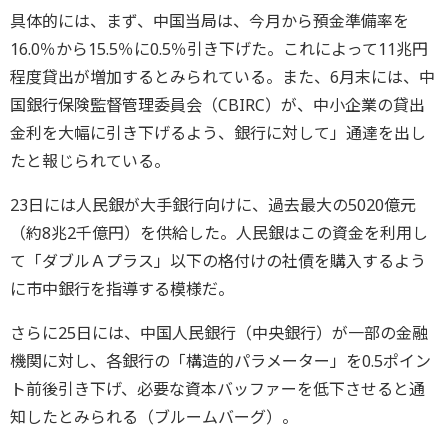
具体的には、まず、中国当局は、今月から預金準備率を
16.0％から15.5％に0.5％引き下げた。これによって11兆円
程度貸出が増加するとみられている。また、6月末には、中
国銀行保険監督管理委員会（CBIRC）が、中小企業の貸出
金利を大幅に引き下げるよう、銀行に対して」通達を出し
たと報じられている。
23日には人民銀が大手銀行向けに、過去最大の5020億元
（約8兆2千億円）を供給した。人民銀はこの資金を利用し
て「ダブルＡプラス」以下の格付けの社債を購入するよう
に市中銀行を指導する模様だ。
さらに25日には、中国人民銀行（中央銀行）が一部の金融
機関に対し、各銀行の「構造的パラメーター」を0.5ポイン
ト前後引き下げ、必要な資本バッファーを低下させると通
知したとみられる（ブルームバーグ）。