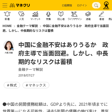
口座開設
ログイン
新着
人気
マーケット
特集
初心者
ライフデザイン
連載
著者
商
HOME
金融テーマ解説
中国に金融不安はありうるか 政府主導で当面回
避。しかし、中長期的なリスクは蓄積
中国に金融不安はありうるか 政
府主導で当面回避。しかし、中長
大槻 奈那
期的なリスクは蓄積
金融テーマ解説
2018/07/27
株式
マネックス
●中国の民間債務総額は、GDPより先に、2021年頃までに
世界第一になる可能性。過去5年間の債務の伸び率は、景気