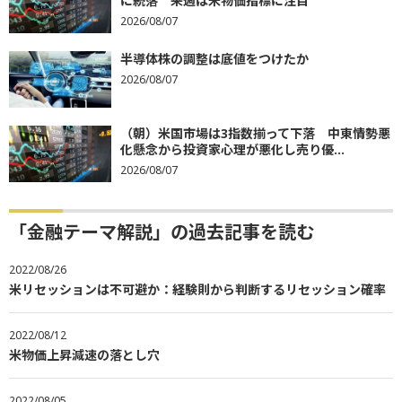
に続落 来週は米物価指標に注目
2026/08/07
半導体株の調整は底値をつけたか
2026/08/07
（朝）米国市場は3指数揃って下落 中東情勢悪
化懸念から投資家心理が悪化し売り優...
2026/08/07
「金融テーマ解説」の過去記事を読む
2022/08/26
米リセッションは不可避か：経験則から判断するリセッション確率
2022/08/12
米物価上昇減速の落とし穴
2022/08/05