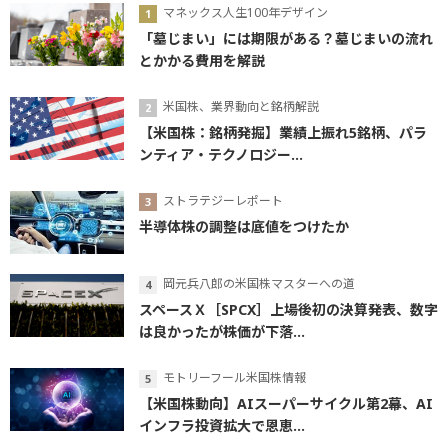
マネックス人生100年デザイン
「墓じまい」には期限がある？墓じまいの流れ
とかかる費用を解説
米国株、業界動向と銘柄解説
【米国株：銘柄発掘】業績上振れ5銘柄、パラ
ンティア・テクノロジー...
ストラテジーレポート
半導体株の調整は底値をつけたか
岡元兵八郎の米国株マスターへの道
スペースＸ［SPCX］上場後初の決算発表、数字
は良かったが株価が下落...
モトリーフール米国株情報
【米国株動向】AIスーパーサイクル第2幕、AI
インフラ投資拡大で恩恵...