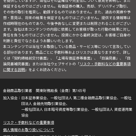
を提供していますが、当社はその正確性や完全性について意見を表明し、また
保証するものではございません。有価証券の購入、売却、デリバティブ取引、
その他の取引を推奨し、勧誘するものではありません。また、過去の実績や予
想・意見は、将来の結果を保証するものではございません。提供する情報等は
作成時現在のものであり、今後予告なしに変更または削除されることがござい
ます。当社は本コンテンツの内容に依拠してお客様が取った行動の結果に対し
責任を負うものではございません。投資にかかる最終決定は、お客様ご自身の
判断と責任でなさるようお願いいたします。
本コンテンツでは当社でお取扱している商品・サービス等について言及してい
る部分があります。商品ごとに手数料等およびリスクは異なりますので、詳し
くは「契約締結前交付書面」、「上場有価証券等書面」、「目論見書」、「目
論見書補完書面」または当社ウェブサイトの「
リスク・手数料などの重要事項
に関する説明
」をよくお読みください。
金融商品取引業者 関東財務局長（金商）第165号
日本証券業協会、一般社団法人 第二種金融商品取引業協会、一般社
団法人 金融先物取引業協会、
一般社団法人 日本暗号資産等取引業協会、一般社団法人 資産運用業
協会
リスク・手数料などの重要事項
個人情報のお取り扱いについて