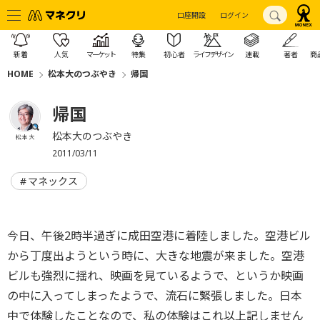
口座開設
ログイン
新着
人気
マーケット
特集
初心者
ライフデザイン
連載
著者
商
HOME
松本大のつぶやき
帰国
帰国
松本大のつぶやき
松本 大
2011/03/11
マネックス
今日、午後2時半過ぎに成田空港に着陸しました。空港ビル
から丁度出ようという時に、大きな地震が来ました。空港
ビルも強烈に揺れ、映画を見ているようで、というか映画
の中に入ってしまったようで、流石に緊張しました。日本
中で体験したことなので、私の体験はこれ以上記しません