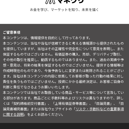
お金を学び、マーケットを知り、未来を描く
ご留意事項
本コンテンツは、情報提供を目的として行っております。
本コンテンツは、当社や当社が信頼できると考える情報源から提供されたもの
を提供していますが、当社はその正確性や完全性について意見を表明し、また
保証するものではございません。有価証券の購入、売却、デリバティブ取引、
その他の取引を推奨し、勧誘するものではありません。また、過去の実績や予
想・意見は、将来の結果を保証するものではございません。提供する情報等は
作成時現在のものであり、今後予告なしに変更または削除されることがござい
ます。当社は本コンテンツの内容に依拠してお客様が取った行動の結果に対し
責任を負うものではございません。投資にかかる最終決定は、お客様ご自身の
判断と責任でなさるようお願いいたします。
本コンテンツでは当社でお取扱している商品・サービス等について言及してい
る部分があります。商品ごとに手数料等およびリスクは異なりますので、詳し
くは「契約締結前交付書面」、「上場有価証券等書面」、「目論見書」、「目
論見書補完書面」または当社ウェブサイトの「
リスク・手数料などの重要事項
に関する説明
」をよくお読みください。