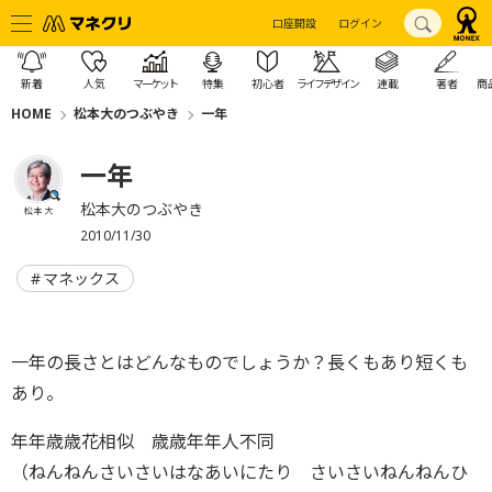
口座開設
ログイン
新着
人気
マーケット
特集
初心者
ライフデザイン
連載
著者
商
HOME
松本大のつぶやき
一年
一年
松本大のつぶやき
松本 大
2010/11/30
マネックス
一年の長さとはどんなものでしょうか？長くもあり短くも
あり。
年年歳歳花相似 歳歳年年人不同
（ねんねんさいさいはなあいにたり さいさいねんねんひ