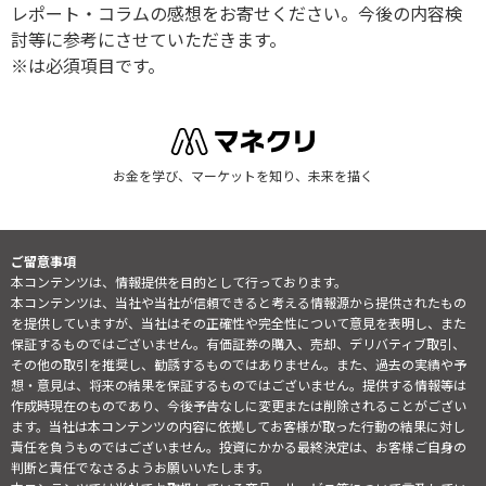
レポート・コラムの感想をお寄せください。今後の内容検
討等に参考にさせていただきます。
※は必須項目です。
お金を学び、マーケットを知り、未来を描く
ご留意事項
本コンテンツは、情報提供を目的として行っております。
本コンテンツは、当社や当社が信頼できると考える情報源から提供されたもの
を提供していますが、当社はその正確性や完全性について意見を表明し、また
保証するものではございません。有価証券の購入、売却、デリバティブ取引、
その他の取引を推奨し、勧誘するものではありません。また、過去の実績や予
想・意見は、将来の結果を保証するものではございません。提供する情報等は
作成時現在のものであり、今後予告なしに変更または削除されることがござい
ます。当社は本コンテンツの内容に依拠してお客様が取った行動の結果に対し
責任を負うものではございません。投資にかかる最終決定は、お客様ご自身の
判断と責任でなさるようお願いいたします。