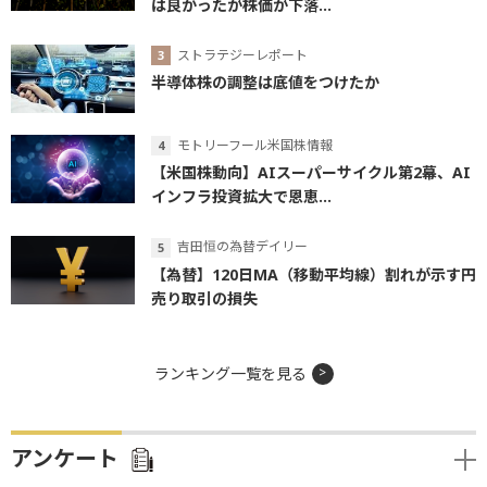
は良かったが株価が下落...
ストラテジーレポート
半導体株の調整は底値をつけたか
モトリーフール米国株情報
【米国株動向】AIスーパーサイクル第2幕、AI
インフラ投資拡大で恩恵...
吉田恒の為替デイリー
【為替】120日MA（移動平均線）割れが示す円
売り取引の損失
ランキング一覧を見る
アンケート