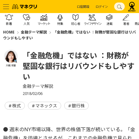
口座開設
ログイン
新着
人気
マーケット
特集
初心者
ライフデザイン
連載
著者
商
HOME
金融テーマ解説
「金融危機」ではない ：財務が堅固な銀行はリバ
ウンドもしやすい
「金融危機」ではない ：財務が
堅固な銀行はリバウンドもしやす
大槻 奈那
い
金融テーマ解説
2018/02/06
株式
マネックス
銀行株
● 週末のNY市場以降、世界の株価下落が続いている。「金
融危機」を彷彿とさせるが、これまでの金融危機で見られ