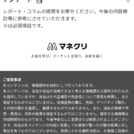
レポート・コラムの感想をお寄せください。今後の内容検
討等に参考にさせていただきます。
※は必須項目です。
お金を学び、マーケットを知り、未来を描く
ご留意事項
本コンテンツは、情報提供を目的として行っております。
本コンテンツは、当社や当社が信頼できると考える情報源から提供されたもの
を提供していますが、当社はその正確性や完全性について意見を表明し、また
保証するものではございません。有価証券の購入、売却、デリバティブ取引、
その他の取引を推奨し、勧誘するものではありません。また、過去の実績や予
想・意見は、将来の結果を保証するものではございません。提供する情報等は
作成時現在のものであり、今後予告なしに変更または削除されることがござい
ます。当社は本コンテンツの内容に依拠してお客様が取った行動の結果に対し
責任を負うものではございません。投資にかかる最終決定は、お客様ご自身の