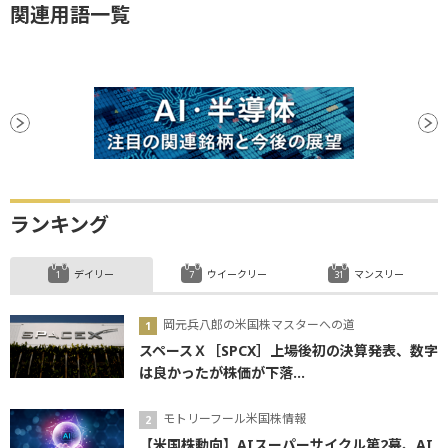
関連用語一覧
ランキング
デイリー
ウイークリー
マンスリー
岡元兵八郎の米国株マスターへの道
スペースＸ［SPCX］上場後初の決算発表、数字
は良かったが株価が下落...
モトリーフール米国株情報
【米国株動向】AIスーパーサイクル第2幕、AI