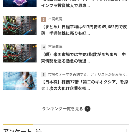
インフラ投資拡大で恩恵...
市況概況
（まとめ）日経平均は617円安の65,683円で反
落 半導体株に売りも好...
市況概況
（朝）米国市場では主要3指数がまちまち 中
東情勢を巡る懸念の後退...
市場のテーマを再訪する。アナリストが読み解くテーマの本質
【日本株】株価77倍「第二のキオクシア」を探
せ！次の大化け企業を探...
ランキング一覧を見る
アンケート