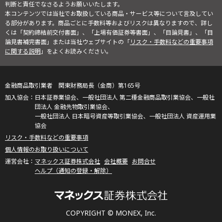
判断と責任でなさるようお願いいたします。
本コンテンツでは当社でお取扱している商品・サービス等について言及してい
る部分があります。商品ごとに手数料等およびリスクは異なりますので、詳し
くは「契約締結前交付書面」、「上場有価証券等書面」、「目論見書」、「目
論見書補完書面」または当社ウェブサイトの「
リスク・手数料などの重要事項
に関する説明
」をよくお読みください。
金融商品取引業者 関東財務局長（金商）第165号
日本証券業協会、一般社団法人 第二種金融商品取引業協会、一般社
団法人 金融先物取引業協会、
一般社団法人 日本暗号資産等取引業協会、一般社団法人 資産運用業
協会
リスク・手数料などの重要事項
個人情報のお取り扱いについて
マネックス証券株式会社
会社概要
お問合せ
ヘルプ（通知の登録・解除）
COPYRIGHT © MONEX, Inc.