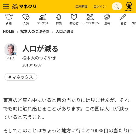
口座開設
ログイン
新着
人気
マーケット
特集
初心者
ライフデザイン
連載
著者
商
HOME
松本大のつぶやき
人口が減る
人口が減る
松本大のつぶやき
松本 大
2010/10/07
マネックス
東京のど真ん中にいると目の当たりには見ませんが、それ
でも時に触れ感じることがあります。この国は人口が減っ
ていると云うこと。
そしてこのことはちょっと地方に行くと100％目の当たりに